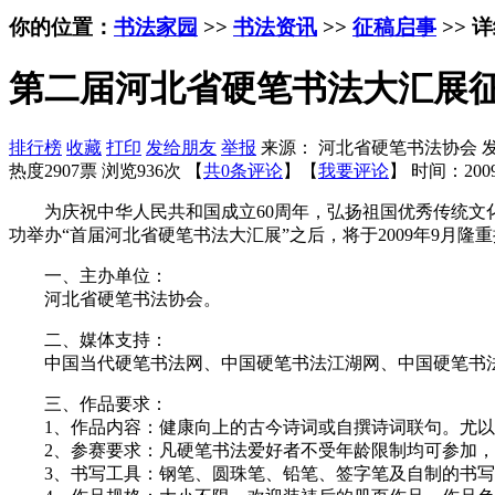
你的位置：
书法家园
>>
书法资讯
>>
征稿启事
>> 
第二届河北省硬笔书法大汇展
排行榜
收藏
打印
发给朋友
举报
来源： 河北省硬笔书法协会 
热度2907票 浏览936次 【
共0条评论
】【
我要评论
】
时间：2009
为庆祝中华人民共和国成立60周年，弘扬祖国优秀传统文化
功举办“首届河北省硬笔书法大汇展”之后，将于2009年9月
一、主办单位：
河北省硬笔书法协会。
二、媒体支持：
中国当代硬笔书法网、中国硬笔书法江湖网、中国硬笔书法
三、作品要求：
1、作品内容：健康向上的古今诗词或自撰诗词联句。尤以
2、参赛要求：凡硬笔书法爱好者不受年龄限制均可参加，每
3、书写工具：钢笔、圆珠笔、铅笔、签字笔及自制的书写