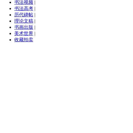
书法视频
|
书法高考
|
历代碑帖
|
理论文稿
|
书画出版
|
美术世界
|
收藏拍卖