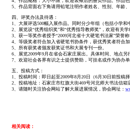
4、作品规格：大小不限，欢迎装裱后的册页作品。作品色
5、作品背面右下角请用铅笔注明作者姓名、性别、年龄、
四、评奖办法及待遇：
1、大展评选500幅入展作品。同时分少年组（包括小学和中学
2、展览设“优秀组织奖”和“优秀指导教师奖”，欢迎有关
3、获一等奖作者授予“2009河北省十大硬笔书法家”荣誉
4、等级奖者符合加入省硬笔书协条件，获优秀奖者符合加
5、所有获奖者颁发获奖证书和大展专刊一份。
6、展览2009年9月在省会石家庄展出。具体时间、地点另
7、欢迎社会各界有识之士提供赞助，可挂名或作为协办单
五、投稿方式：
1、投稿时间：即日起至2009年8月20日（6月30日前投
2、投稿地址：石家庄市红旗大街469号河北师大书法信箱寇学
3、请随时关注协会网站了解大展进展情况，协会网址：
ww
相关阅读：