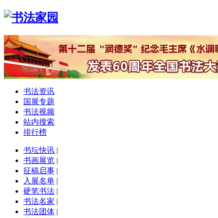
书法资讯
国展专题
书法视频
站内搜索
排行榜
书坛快讯
|
书画展览
|
征稿启事
|
入展名单
|
硬笔书法
|
书法名家
|
书法团体
|