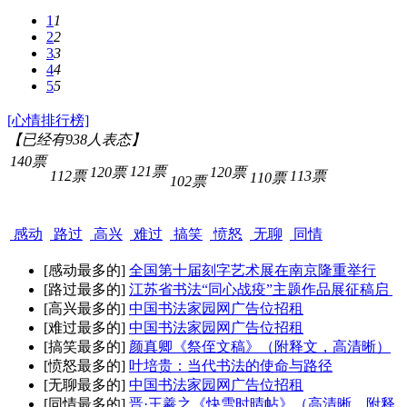
1
1
2
2
3
3
4
4
5
5
[心情排行榜]
【已经有
938
人表态】
140票
121票
120票
120票
112票
113票
110票
102票
感动
路过
高兴
难过
搞笑
愤怒
无聊
同情
[感动最多的]
全国第十届刻字艺术展在南京隆重举行
[路过最多的]
江苏省书法“同心战疫”主题作品展征稿启
[高兴最多的]
中国书法家园网广告位招租
[难过最多的]
中国书法家园网广告位招租
[搞笑最多的]
颜真卿《祭侄文稿》（附释文，高清晰）
[愤怒最多的]
叶培贵：当代书法的使命与路径
[无聊最多的]
中国书法家园网广告位招租
[同情最多的]
晋·王羲之《快雪时晴帖》（高清晰，附释