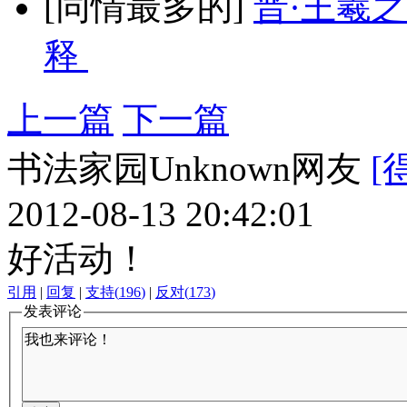
[同情最多的]
晋·王羲
释
上一篇
下一篇
书法家园Unknown网友
[
2012-08-13 20:42:01
好活动！
引用
|
回复
|
支持
(
196
)
|
反对
(
173
)
发表评论