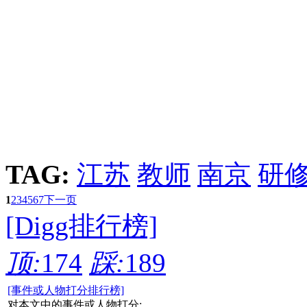
TAG:
江苏
教师
南京
研
1
2
3
4
5
6
7
下一页
[Digg排行榜]
顶:
174
踩:
189
[事件或人物打分排行榜]
对本文中的事件或人物打分: