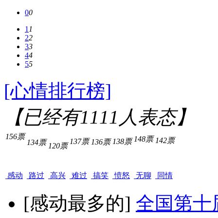
0
0
1
1
2
2
3
3
4
4
5
5
[心情排行榜]
【已经有
1111
人表态】
156票
148票
142票
137票
138票
136票
134票
120票
感动
路过
高兴
难过
搞笑
愤怒
无聊
同情
[感动最多的]
全国第十