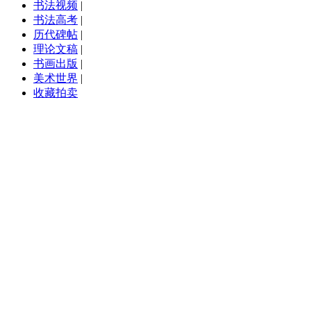
书法视频
|
书法高考
|
历代碑帖
|
理论文稿
|
书画出版
|
美术世界
|
收藏拍卖