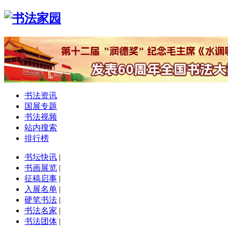
书法资讯
国展专题
书法视频
站内搜索
排行榜
书坛快讯
|
书画展览
|
征稿启事
|
入展名单
|
硬笔书法
|
书法名家
|
书法团体
|