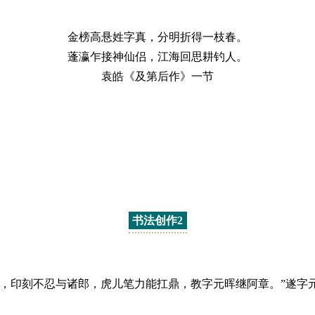
金榜高悬姓字真，分明折得一枝春。
蓬瀛乍接神仙侣，江海回思耕钓人。
袁皓《及第后作》一节
书法创作2
，印刻不忍与诸郎，虎儿笔力能扛鼎，教字元晖继阿章。”遂字