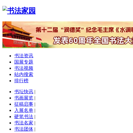
书法资讯
国展专题
书法视频
站内搜索
排行榜
书坛快讯
|
书画展览
|
征稿启事
|
入展名单
|
硬笔书法
|
书法名家
|
书法团体
|