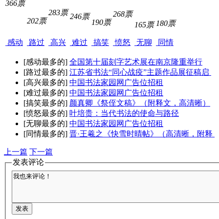
366票
283票
268票
246票
202票
190票
180票
165票
感动
路过
高兴
难过
搞笑
愤怒
无聊
同情
[感动最多的]
全国第十届刻字艺术展在南京隆重举行
[路过最多的]
江苏省书法“同心战疫”主题作品展征稿启
[高兴最多的]
中国书法家园网广告位招租
[难过最多的]
中国书法家园网广告位招租
[搞笑最多的]
颜真卿《祭侄文稿》（附释文，高清晰）
[愤怒最多的]
叶培贵：当代书法的使命与路径
[无聊最多的]
中国书法家园网广告位招租
[同情最多的]
晋·王羲之《快雪时晴帖》（高清晰，附释
上一篇
下一篇
发表评论