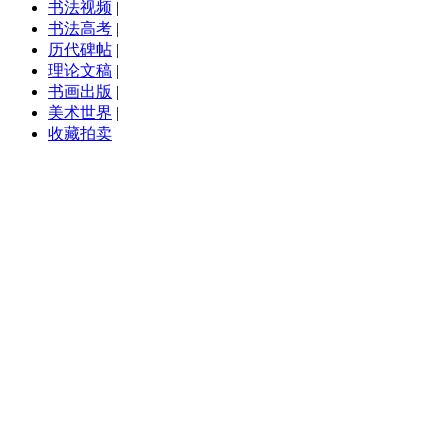
书法视频
|
书法高考
|
历代碑帖
|
理论文稿
|
书画出版
|
美术世界
|
收藏拍卖