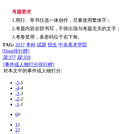
考题要求
1.用行、草书任选一体创作，尽量使用繁体字；
2.考题内容全部书写，不得出现与考题无关的文字；
3.考卷竖用，条形码位于右下角。
TAG:
2017
本科
试题
招生
中央美术学院
[Digg排行榜]
顶:
377
踩:
359
[事件或人物打分排行榜]
对本文中的事件或人物打分:
-5
-5
-4
-4
-3
-3
-2
-2
-1
-1
0
0
1
1
2
2