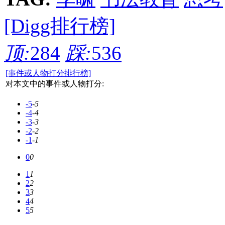
[Digg排行榜]
顶:
284
踩:
536
[事件或人物打分排行榜]
对本文中的事件或人物打分:
-5
-5
-4
-4
-3
-3
-2
-2
-1
-1
0
0
1
1
2
2
3
3
4
4
5
5