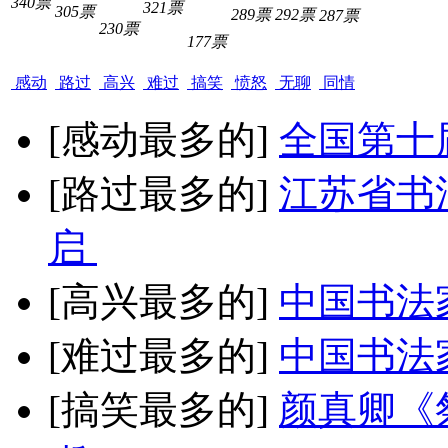
340票
321票
305票
289票
292票
287票
230票
177票
感动
路过
高兴
难过
搞笑
愤怒
无聊
同情
[感动最多的]
全国第十
[路过最多的]
江苏省书
启
[高兴最多的]
中国书法
[难过最多的]
中国书法
[搞笑最多的]
颜真卿《