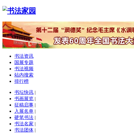
书法资讯
国展专题
书法视频
站内搜索
排行榜
书坛快讯
|
书画展览
|
征稿启事
|
入展名单
|
硬笔书法
|
书法名家
|
书法团体
|