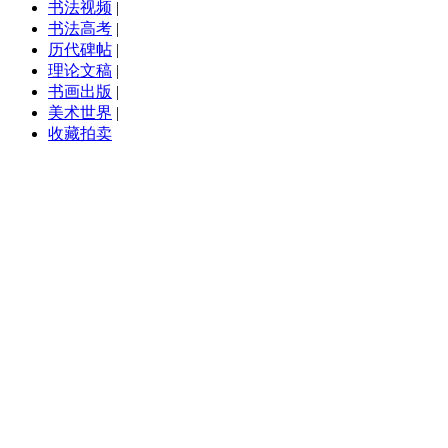
书法视频
|
书法高考
|
历代碑帖
|
理论文稿
|
书画出版
|
美术世界
|
收藏拍卖