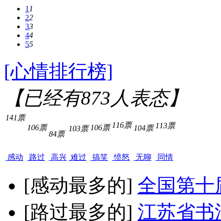
1
1
2
2
3
3
4
4
5
5
[心情排行榜]
【已经有
873
人表态】
141票
116票
113票
106票
106票
104票
103票
84票
感动
路过
高兴
难过
搞笑
愤怒
无聊
同情
[感动最多的]
全国第十
[路过最多的]
江苏省书