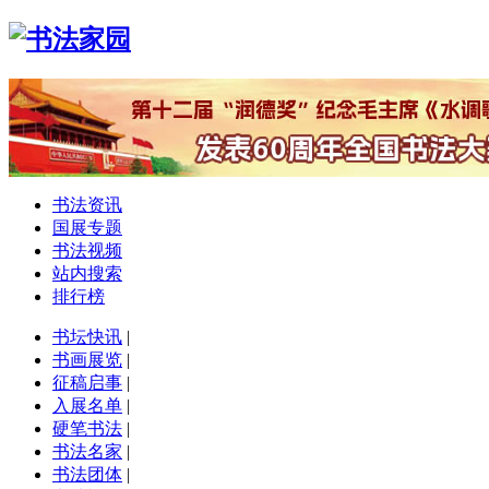
书法资讯
国展专题
书法视频
站内搜索
排行榜
书坛快讯
|
书画展览
|
征稿启事
|
入展名单
|
硬笔书法
|
书法名家
|
书法团体
|