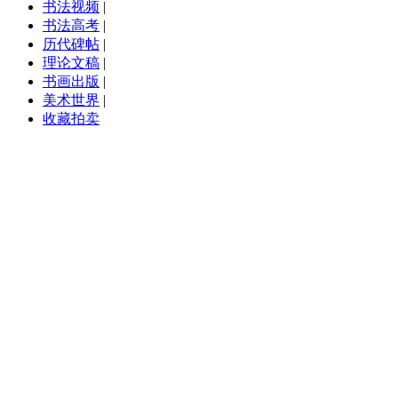
书法视频
|
书法高考
|
历代碑帖
|
理论文稿
|
书画出版
|
美术世界
|
收藏拍卖