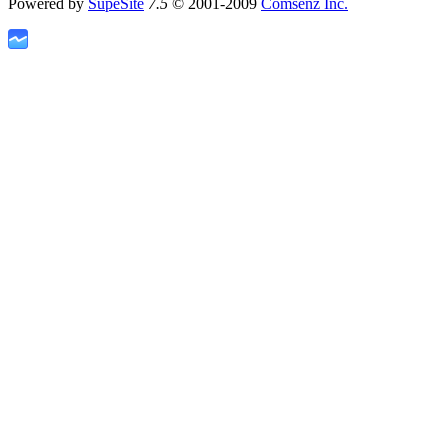
Powered by
SupeSite
7.5
© 2001-2009
Comsenz Inc.