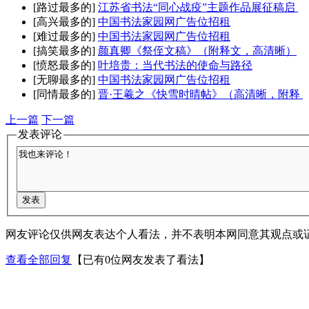
[路过最多的]
江苏省书法“同心战疫”主题作品展征稿启
[高兴最多的]
中国书法家园网广告位招租
[难过最多的]
中国书法家园网广告位招租
[搞笑最多的]
颜真卿《祭侄文稿》（附释文，高清晰）
[愤怒最多的]
叶培贵：当代书法的使命与路径
[无聊最多的]
中国书法家园网广告位招租
[同情最多的]
晋·王羲之《快雪时晴帖》（高清晰，附释
上一篇
下一篇
发表评论
网友评论仅供网友表达个人看法，并不表明本网同意其观点或
查看全部回复
【已有0位网友发表了看法】