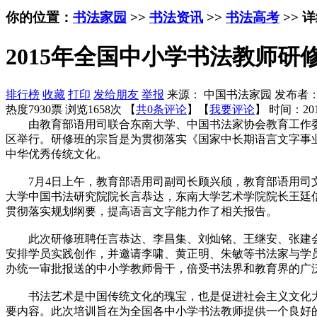
你的位置：
书法家园
>>
书法资讯
>>
书法高考
>> 
2015年全国中小学书法教师研
排行榜
收藏
打印
发给朋友
举报
来源： 中国书法家园 发布者
热度7930票 浏览1658次 【
共0条评论
】【
我要评论
】
时间：201
由教育部语用司联合东南大学、中国书法家协会教育工作委员会
区举行。研修班的宗旨是为贯彻落实《国家中长期语言文字事业改
中华优秀传统文化。
7月4日上午，教育部语用司副司长顾兴颀，教育部语用司文
大学中国书法研究院院长言恭达，东南大学艺术学院院长王廷
贯彻落实规划纲要，提高语言文字能力作了相关报告。
此次研修班聘任言恭达、李昌集、刘灿铭、王继安、张建会为授
安排学员实践创作，并邀请李啸、黄正明、朱敏等书法家与学员
办统一审批报送的中小学教师骨干，倍受书法界和教育界的广
书法艺术是中国传统文化的瑰宝，也是促进社会主义文化大
要内容。此次培训旨在为全国各中小学书法教师提供一个良好