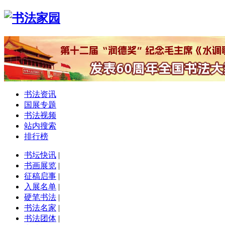
书法资讯
国展专题
书法视频
站内搜索
排行榜
书坛快讯
|
书画展览
|
征稿启事
|
入展名单
|
硬笔书法
|
书法名家
|
书法团体
|