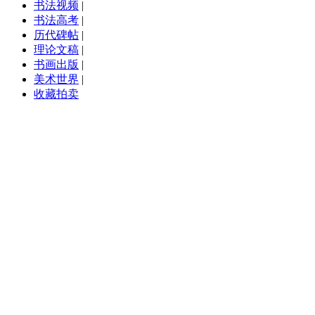
书法视频
|
书法高考
|
历代碑帖
|
理论文稿
|
书画出版
|
美术世界
|
收藏拍卖