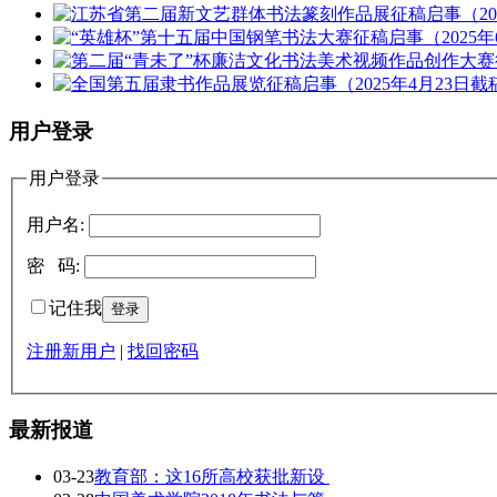
用户登录
用户登录
用户名:
密 码:
记住我
注册新用户
|
找回密码
最新报道
03-23
教育部：这16所高校获批新设