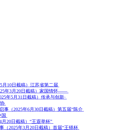
江苏省第二届
家国情怀——
传承与创新·
家协
第五届“陈介
中国
“王遐举杯”
首届“王铎杯