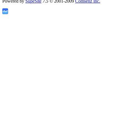
Powered by
SupeSite
7.5
© 2001-2009
Comsenz Inc.