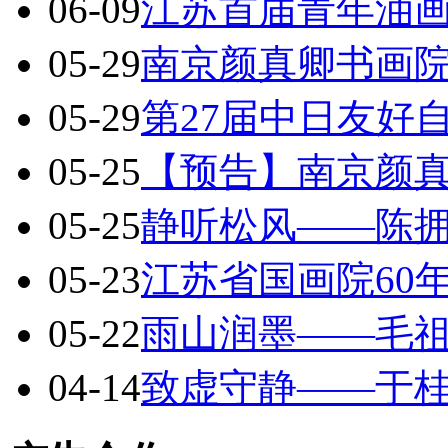
06-09
江苏首届青年油
05-29
南京颜真卿书画院
05-29
第27届中日友好
05-25
【预告】南京颜
05-25
静听松风——陈
05-23
江苏省国画院60
05-22
雨山润墨——毛
04-14
致虚守静——于