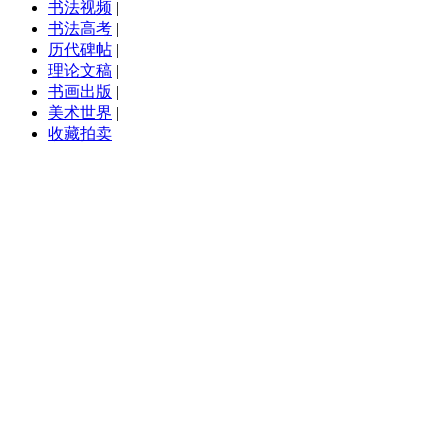
书法视频
|
书法高考
|
历代碑帖
|
理论文稿
|
书画出版
|
美术世界
|
收藏拍卖