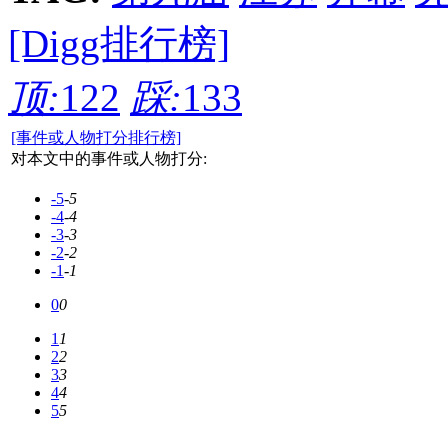
[Digg排行榜]
顶:
122
踩:
133
[事件或人物打分排行榜]
对本文中的事件或人物打分:
-5
-5
-4
-4
-3
-3
-2
-2
-1
-1
0
0
1
1
2
2
3
3
4
4
5
5