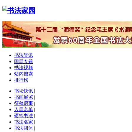
书法资讯
国展专题
书法视频
站内搜索
排行榜
书坛快讯
|
书画展览
|
征稿启事
|
入展名单
|
硬笔书法
|
书法名家
|
书法团体
|