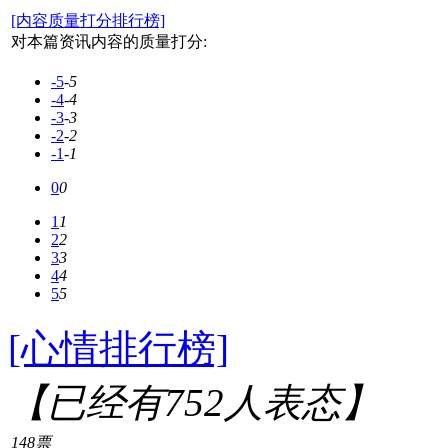
[内容质量打分排行榜]
对本篇资讯内容的质量打分:
-5
-5
-4
-4
-3
-3
-2
-2
-1
-1
0
0
1
1
2
2
3
3
4
4
5
5
[心情排行榜]
【已经有
752
人表态】
148票