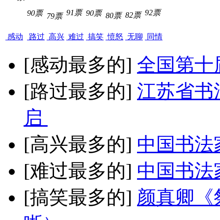
91票
92票
90票
90票
82票
80票
79票
感动
路过
高兴
难过
搞笑
愤怒
无聊
同情
[感动最多的]
全国第十
[路过最多的]
江苏省书
启
[高兴最多的]
中国书法
[难过最多的]
中国书法
[搞笑最多的]
颜真卿《