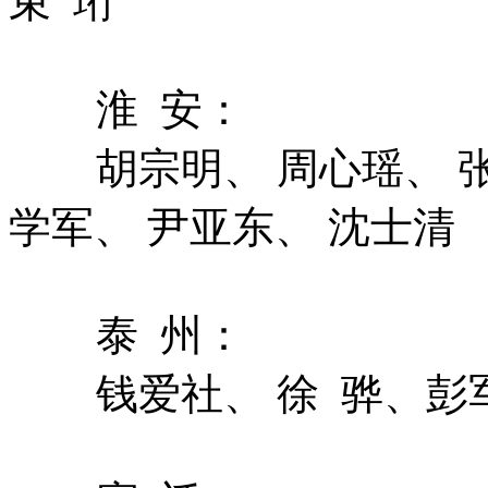
束 珩
淮 安：
胡宗明、 周心瑶、 
学军、 尹亚东、 沈士清
泰 州：
钱爱社、 徐 骅、彭