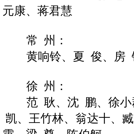
元康、蒋君慧
常 州：
黄响铃、夏 俊、房 
徐 州：
范 耿、沈 鹏、徐小
凯、王竹林、翁达十、臧