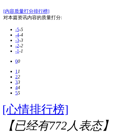
[内容质量打分排行榜]
对本篇资讯内容的质量打分:
-5
-5
-4
-4
-3
-3
-2
-2
-1
-1
0
0
1
1
2
2
3
3
4
4
5
5
[心情排行榜]
【已经有
772
人表态】