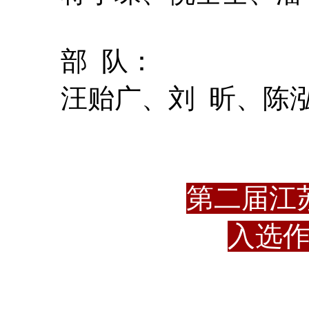
部 队：
汪贻广、刘 昕、陈
第二届江
入选