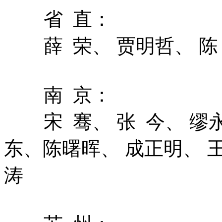
省 直：
薛 荣、 贾明哲、 
南 京：
宋 骞、 张 今、 缪
东、陈曙晖、 成正明、 
涛