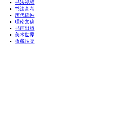
书法视频
|
书法高考
|
历代碑帖
|
理论文稿
|
书画出版
|
美术世界
|
收藏拍卖