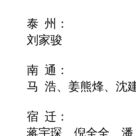
泰 州：
刘家骏
南 通：
马 浩、姜熊烽、沈
宿 迁：
蒋宇琛、倪全全、潘