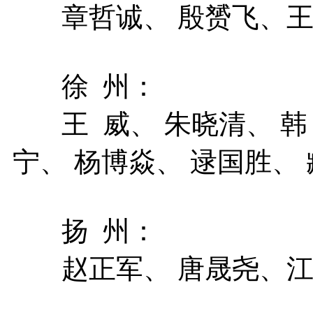
章哲诚、 殷赟飞、
徐 州：
王 威、 朱晓清、 韩
宁、 杨博焱、 逯国胜、
扬 州：
赵正军、 唐晟尧、