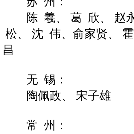
苏 州：
陈 羲、 葛 欣、 赵
松、 沈 伟、俞家贤、 
昌
无 锡：
陶佩政、 宋子雄
常 州：