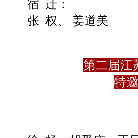
宿 迁：
张 权、 姜道美
第二届江
特