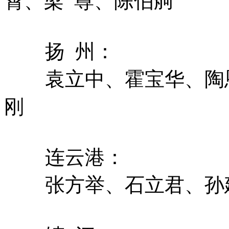
霄、梁 尊、陈伯舸
扬 州：
袁立中、霍宝华、陶
刚
连云港：
张方举、石立君、孙