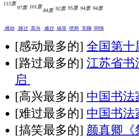
115票
101票
97票
95票
94票
94票
92票
84票
感动
路过
高兴
难过
搞笑
愤怒
无聊
同情
[感动最多的]
全国第十
[路过最多的]
江苏省书
启
[高兴最多的]
中国书法
[难过最多的]
中国书法
[搞笑最多的]
颜真卿《