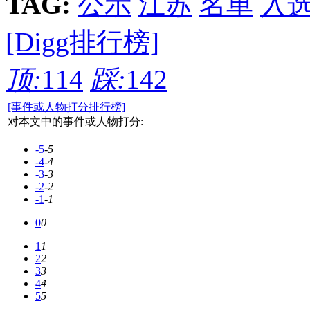
TAG:
公示
江苏
名单
入
[Digg排行榜]
顶:
114
踩:
142
[事件或人物打分排行榜]
对本文中的事件或人物打分:
-5
-5
-4
-4
-3
-3
-2
-2
-1
-1
0
0
1
1
2
2
3
3
4
4
5
5