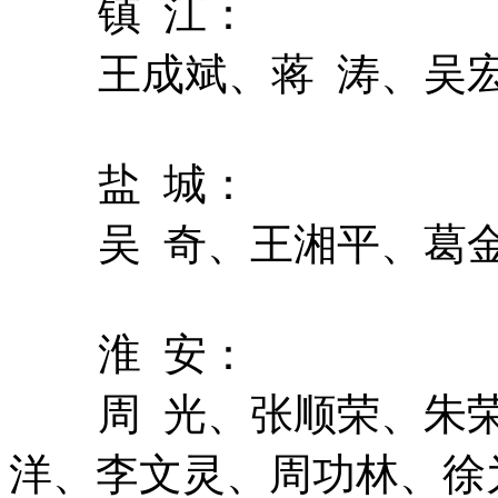
镇 江：
王成斌、蒋 涛、吴
盐 城：
吴 奇、王湘平、葛
淮 安：
周 光、张顺荣、朱
洋、李文灵、周功林、徐