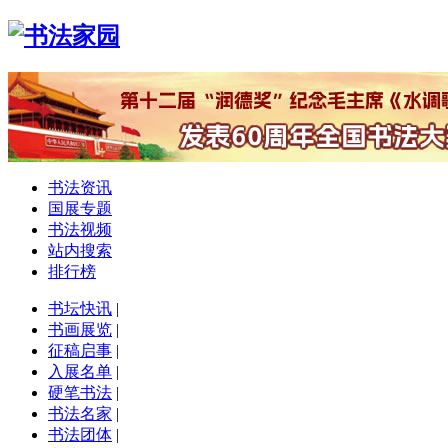
书法资讯
国展专题
书法视频
站内搜索
排行榜
书坛快讯
|
书画展览
|
征稿启事
|
入展名单
|
硬笔书法
|
书法名家
|
书法团体
|