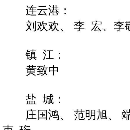
连云港：
刘欢欢、 李 宏、李
镇 江：
黄致中
盐 城：
庄国鸿、 范明旭、 