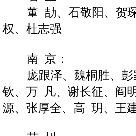
董 劼、石敬阳、贺
权、杜志强
南 京：
庞跟泽、魏桐胜、彭
钦、万 凡、谢长征、阎
源、张厚全、高 玥、王