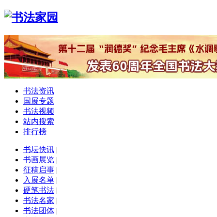
书法资讯
国展专题
书法视频
站内搜索
排行榜
书坛快讯
|
书画展览
|
征稿启事
|
入展名单
|
硬笔书法
|
书法名家
|
书法团体
|