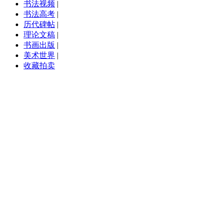
书法视频
|
书法高考
|
历代碑帖
|
理论文稿
|
书画出版
|
美术世界
|
收藏拍卖