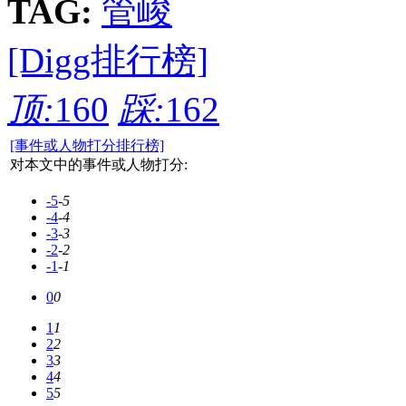
TAG:
管峻
[Digg排行榜]
顶:
160
踩:
162
[事件或人物打分排行榜]
对本文中的事件或人物打分:
-5
-5
-4
-4
-3
-3
-2
-2
-1
-1
0
0
1
1
2
2
3
3
4
4
5
5