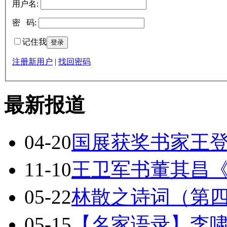
用户名:
密 码:
记住我
注册新用户
|
找回密码
最新报道
04-20
国展获奖书家王
11-10
王卫军书董其昌
05-22
林散之诗词（第
05-15
【名家语录】李