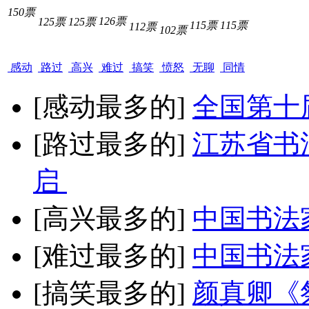
150票
126票
125票
125票
115票
115票
112票
102票
感动
路过
高兴
难过
搞笑
愤怒
无聊
同情
[感动最多的]
全国第十
[路过最多的]
江苏省书
启
[高兴最多的]
中国书法
[难过最多的]
中国书法
[搞笑最多的]
颜真卿《