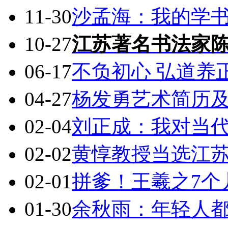
11-30
沙孟海：我的学
10-27
江苏著名书法家
06-17
不负初心 弘道养
04-27
杨发勇艺术简历
02-04
刘正成：我对当
02-02
黄惇教授当选江苏
02-01
拼爹！王羲之7个
01-30
余秋雨：年轻人