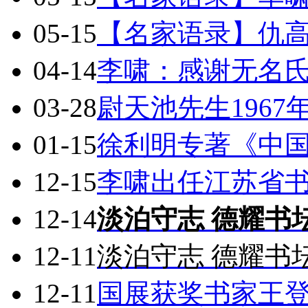
05-15
【名家语录】仇
04-14
李啸：感谢无名
03-28
尉天池先生196
01-15
徐利明专著《中
12-15
李啸出任江苏省
12-14
淡泊守志 德耀书
12-11
淡泊守志 德耀书
12-11
国展获奖书家王