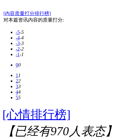
[内容质量打分排行榜]
对本篇资讯内容的质量打分:
-5
-5
-4
-4
-3
-3
-2
-2
-1
-1
0
0
1
1
2
2
3
3
4
4
5
5
[心情排行榜]
【已经有
970
人表态】