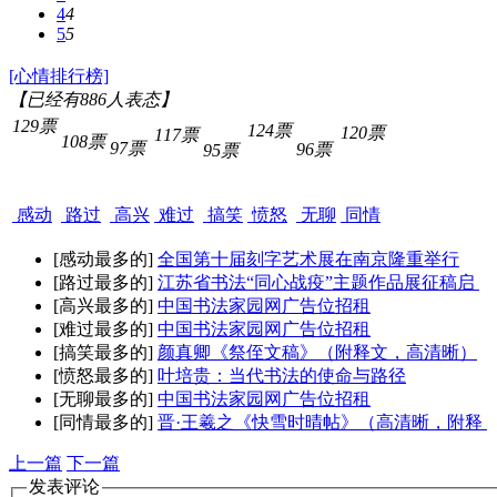
4
4
5
5
[心情排行榜]
【已经有
886
人表态】
129票
124票
120票
117票
108票
97票
96票
95票
感动
路过
高兴
难过
搞笑
愤怒
无聊
同情
[感动最多的]
全国第十届刻字艺术展在南京隆重举行
[路过最多的]
江苏省书法“同心战疫”主题作品展征稿启
[高兴最多的]
中国书法家园网广告位招租
[难过最多的]
中国书法家园网广告位招租
[搞笑最多的]
颜真卿《祭侄文稿》（附释文，高清晰）
[愤怒最多的]
叶培贵：当代书法的使命与路径
[无聊最多的]
中国书法家园网广告位招租
[同情最多的]
晋·王羲之《快雪时晴帖》（高清晰，附释
上一篇
下一篇
发表评论