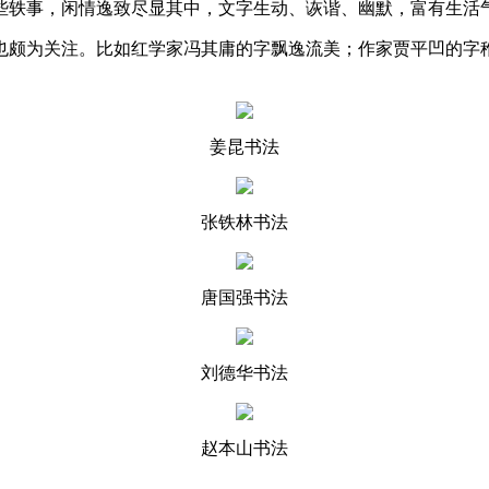
些轶事，闲情逸致尽显其中，文字生动、诙谐、幽默，富有生活
颇为关注。比如红学家冯其庸的字飘逸流美；作家贾平凹的字稚
姜昆书法
张铁林书法
唐国强书法
刘德华书法
赵本山书法