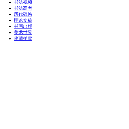
书法视频
|
书法高考
|
历代碑帖
|
理论文稿
|
书画出版
|
美术世界
|
收藏拍卖