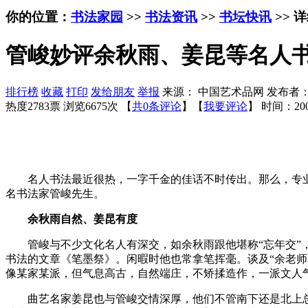
你的位置：
书法家园
>>
书法资讯
>>
书坛快讯
>> 
管峻妙评余秋雨、姜昆等名人
排行榜
收藏
打印
发给朋友
举报
来源： 中国艺术品网 发布者
热度2783票 浏览6675次 【
共0条评论
】【
我要评论
】
时间：200
名人书法最近很热，一字千金的佳话不时传出。那么，专业
名书法家管峻先生。
余秋雨自然、姜昆有度
管峻与不少文化名人有深交，如余秋雨跟他堪称“忘年交”，
书法的文章《笔墨祭》。闲暇时他也常拿笔挥毫。谈及“余老师
像某家某派，但气息高古，自然端庄，不矫揉造作，一派文人
曲艺名家姜昆也与管峻交情深厚，他们不管南下还是北上总