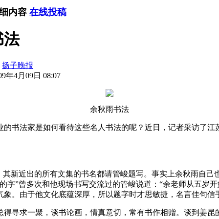
详细内容
在线投稿
书法
：
扬子晚报
9年4月09日 08:07
余秋雨书法
的书法家是如何看待这些名人书法的呢？近日，记者采访了江苏
其新近出的所有文集的书名都请管峻题写。事实上余秋雨自己
的字”曾多次和他现场书写交流过的管峻说道：“余老师从五岁
气象。由于他文化底蕴深厚，所以题字时才思敏捷，名言佳句信手
得寻求一聚，谈书论画，情真意切，常有书作相赠。谈到姜昆的