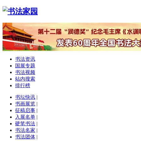
书法资讯
国展专题
书法视频
站内搜索
排行榜
书坛快讯
|
书画展览
|
征稿启事
|
入展名单
|
硬笔书法
|
书法名家
|
书法团体
|