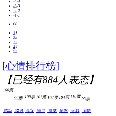
-4
-4
-3
-3
-2
-2
-1
-1
0
0
1
1
2
2
3
3
4
4
5
5
[心情排行榜]
【已经有
884
人表态】
160票
110票
109票
107票
104票
102票
99票
93票
感动
路过
高兴
难过
搞笑
愤怒
无聊
同情