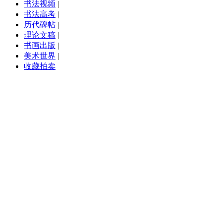
书法视频
|
书法高考
|
历代碑帖
|
理论文稿
|
书画出版
|
美术世界
|
收藏拍卖