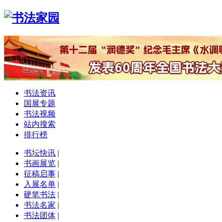
书法资讯
国展专题
书法视频
站内搜索
排行榜
书坛快讯
|
书画展览
|
征稿启事
|
入展名单
|
硬笔书法
|
书法名家
|
书法团体
|