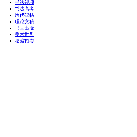
书法视频
|
书法高考
|
历代碑帖
|
理论文稿
|
书画出版
|
美术世界
|
收藏拍卖