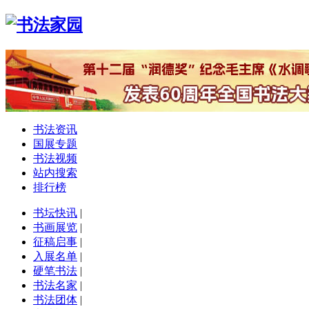
书法资讯
国展专题
书法视频
站内搜索
排行榜
书坛快讯
|
书画展览
|
征稿启事
|
入展名单
|
硬笔书法
|
书法名家
|
书法团体
|