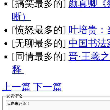
[搞笑最多的]
颜真卿《
晰）
[愤怒最多的]
叶培贵：
[无聊最多的]
中国书法
[同情最多的]
晋·王羲
释
上一篇
下一篇
发表评论