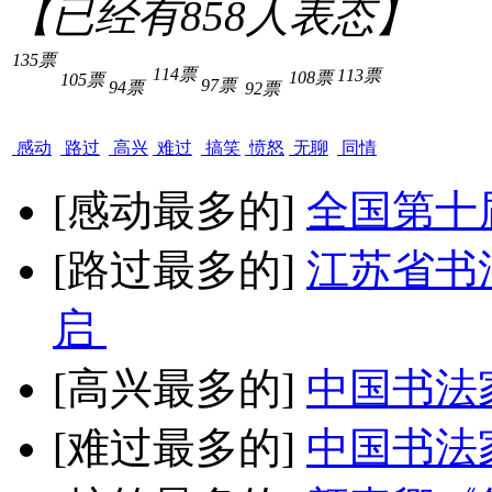
【已经有
858
人表态】
135票
114票
113票
108票
105票
97票
94票
92票
感动
路过
高兴
难过
搞笑
愤怒
无聊
同情
[感动最多的]
全国第十
[路过最多的]
江苏省书
启
[高兴最多的]
中国书法
[难过最多的]
中国书法