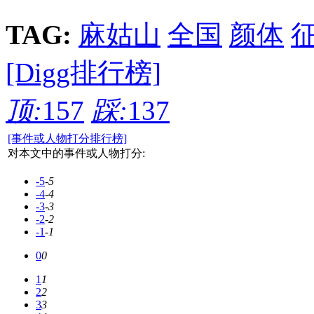
TAG:
麻姑山
全国
颜体
[Digg排行榜]
顶:
157
踩:
137
[事件或人物打分排行榜]
对本文中的事件或人物打分:
-5
-5
-4
-4
-3
-3
-2
-2
-1
-1
0
0
1
1
2
2
3
3