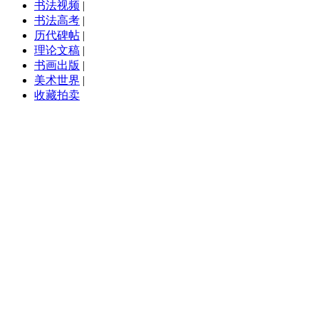
书法视频
|
书法高考
|
历代碑帖
|
理论文稿
|
书画出版
|
美术世界
|
收藏拍卖