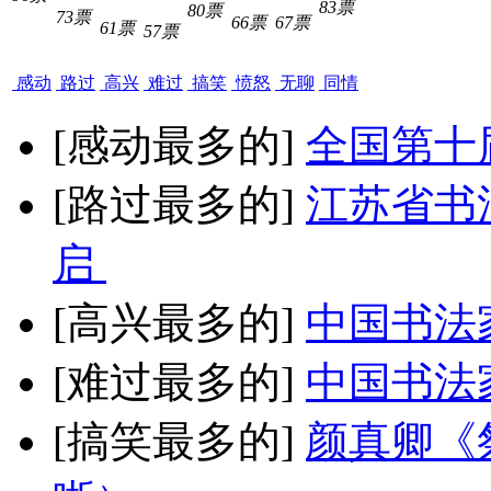
83票
80票
73票
66票
67票
61票
57票
感动
路过
高兴
难过
搞笑
愤怒
无聊
同情
[感动最多的]
全国第十
[路过最多的]
江苏省书
启
[高兴最多的]
中国书法
[难过最多的]
中国书法
[搞笑最多的]
颜真卿《