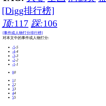
[Digg排行榜]
顶:
117
踩:
106
[事件或人物打分排行榜]
对本文中的事件或人物打分:
-5
-5
-4
-4
-3
-3
-2
-2
-1
-1
0
0
1
1
2
2
3
3
4
4
5
5