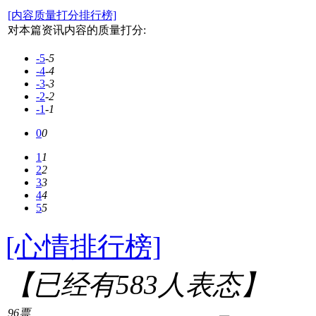
[内容质量打分排行榜]
对本篇资讯内容的质量打分:
-5
-5
-4
-4
-3
-3
-2
-2
-1
-1
0
0
1
1
2
2
3
3
4
4
5
5
[心情排行榜]
【已经有
583
人表态】
96票