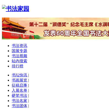
书法资讯
国展专题
书法视频
站内搜索
排行榜
书坛快讯
|
书画展览
|
征稿启事
|
入展名单
|
硬笔书法
|
书法名家
|
书法团体
|