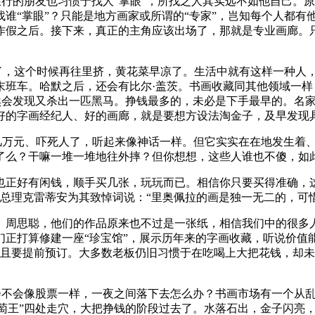
在行的朋友也习惯于找人“掌眼”，所找之人其实远不如他自己。
谁“掌眼”？只能是地方画家或所谓的“专家”，岂知每个人都有
作假之后。接下来，真正的主角应该出场了，那就是专业画廊。
了，这个时候再往里挤，黄花菜早凉了。生活中就有这样一种人
末班车。哈默之后，还会有比尔·盖茨。书画收藏同其他领域一
然会发现又杀出一匹黑马。挣钱最多的，未必是下手最早的。名家
好的字画经纪人、好的画廊，就是要想方设法淘金子，及早发现
几万元、吓死人了，听起来像神话一样。但它实实在在地发生着
了么？干嘛一堆一堆地往外摔？但你想想，这些人谁也不傻，如
好有闲钱，顺手买几张，玩玩而已。相信你只要买得准确，这钱
，总理克雷蒂安为其致悼词说：“里奥佩拉的画是独一无二的，可
周思聪，他们的作品原来也不过是一张纸，相信我们中的很多人
们正打算修建一座“珍宝馆”，展示历年来的字画收藏，听说价值
而且要提前预订。大多数老板仍旧习惯于在吃喝上大把花钱，却
会不会像股票一样，一夜之间落下去怎么办？书画市场有一个从
葡萄王”四处走穴，大把挣钱的阶段过去了。水落石出，金子闪亮