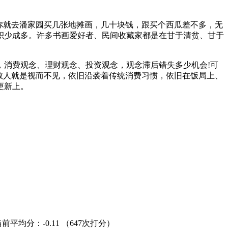
你就去潘家园买几张地摊画，几十块钱，跟买个西瓜差不多，无
积少成多。许多书画爱好者、民间收藏家都是在甘于清贫、甘于
消费观念、理财观念、投资观念，观念滞后错失多少机会!可
数人就是视而不见，依旧沿袭着传统消费习惯，依旧在饭局上、
更新上。
当前平均分：
-0.11
（647次打分）