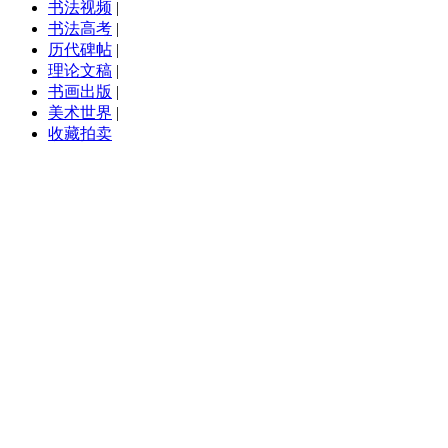
书法视频
|
书法高考
|
历代碑帖
|
理论文稿
|
书画出版
|
美术世界
|
收藏拍卖