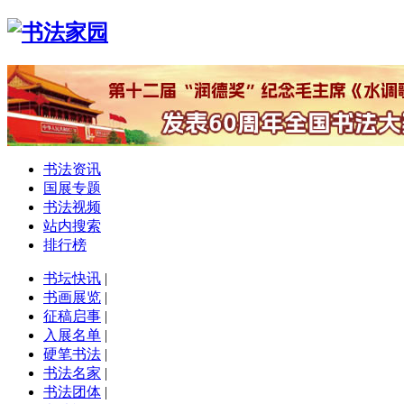
书法资讯
国展专题
书法视频
站内搜索
排行榜
书坛快讯
|
书画展览
|
征稿启事
|
入展名单
|
硬笔书法
|
书法名家
|
书法团体
|