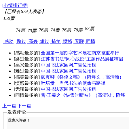
[心情排行榜]
【已经有
679
人表态】
150票
83票
76票
76票
76票
74票
74票
70票
感动
路过
高兴
难过
搞笑
愤怒
无聊
同情
[感动最多的]
全国第十届刻字艺术展在南京隆重举行
[路过最多的]
江苏省书法“同心战疫”主题作品展征稿启
[高兴最多的]
中国书法家园网广告位招租
[难过最多的]
中国书法家园网广告位招租
[搞笑最多的]
颜真卿《祭侄文稿》（附释文，高清晰）
[愤怒最多的]
叶培贵：当代书法的使命与路径
[无聊最多的]
中国书法家园网广告位招租
[同情最多的]
晋·王羲之《快雪时晴帖》（高清晰，附释
上一篇
下一篇
发表评论