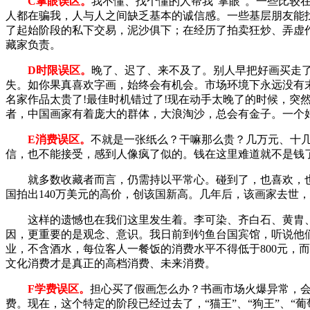
C掌眼误区。
我不懂、找个懂的人帮我“掌眼”。一些比较
人都在骗我，人与人之间缺乏基本的诚信感。一些基层朋友能找
了起始阶段的私下交易，泥沙俱下；在经历了拍卖狂炒、弄虚
藏家负责。
D时限误区。
晚了、迟了、来不及了。别人早把好画买走
失。如你果真喜欢字画，始终会有机会。市场环境下永远没有
名家作品太贵了!最佳时机错过了!现在动手太晚了的时候，突
者，中国画家有着庞大的群体，大浪淘沙，总会有金子。一个
E消费误区。
不就是一张纸么？干嘛那么贵？几万元、十
信，也不能接受，感到人像疯了似的。钱在这里难道就不是钱
就多数收藏者而言，仍需持以平常心。碰到了，也喜欢，也正
国拍出140万美元的高价，创该国新高。几年后，该画家去世
这样的遗憾也在我们这里发生着。李可染、齐白石、黄胄、
因，更重要的是观念、意识。我日前到钓鱼台国宾馆，听说他
业，不含酒水，每位客人一餐饭的消费水平不得低于800元，
文化消费才是真正的高档消费、未来消费。
F学费误区。
担心买了假画怎么办？书画市场火爆异常，
费。现在，这个特定的阶段已经过去了，“猫王”、“狗王”、“