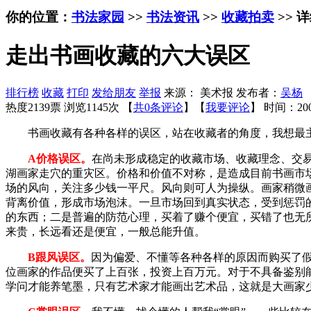
你的位置：
书法家园
>>
书法资讯
>>
收藏拍卖
>> 
走出书画收藏的六大误区
排行榜
收藏
打印
发给朋友
举报
来源： 美术报 发布者：
吴杨
热度2139票 浏览1145次 【
共0条评论
】【
我要评论
】
时间：200
书画收藏有各种各样的误区，站在收藏者的角度，我想最主
A价格误区。
在尚未形成稳定的收藏市场、收藏理念、交
湖画家走穴的重灾区。价格和价值不对称，是造成目前书画市
场的风向，关注多少钱一平尺。风向则可人为操纵。画家稍微
背离价值，形成市场泡沫。一旦市场回到真实状态，受到惩罚
的东西；二是普遍的防范心理，买着了赚个便宜，买错了也无
来贵，长远看还是便宜，一般总能升值。
B跟风误区。
因为偏爱、不懂等各种各样的原因而购买了
位画家的作品便买了上百张，投资上百万元。对于不具备鉴别
学问才能养笔墨，只有艺术家才能画出艺术品，这就是大画