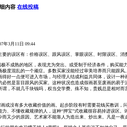
详细内容
在线投稿
7年3月11日 09:44
要的误区有：价格误区、跟风误区、掌眼误区、时限误区、消
易极不成熟的地区，表现尤为突出。或受制于经济条件，购买能
场极度混乱的一个顽症。多数买家没能经过审美培养而只能跟风
画得好一点便可进入市场，与经理人结成利益共同体，设计一种画
的必然是盲目跟风的买家。这种状况也造成假画甚至废画的易于
所谓，不就几千块钱吗，权当交学费。殊不知，贵贱总是相对而
假画或没有多大收藏价值的画。起步阶段有时需要花钱买教训，
能力、不懂收藏规律的人，这种“押宝”式收藏很容易掉进误区。
家少而又少的原因。艺术家不能靠人为造出来、炒出来。凡是