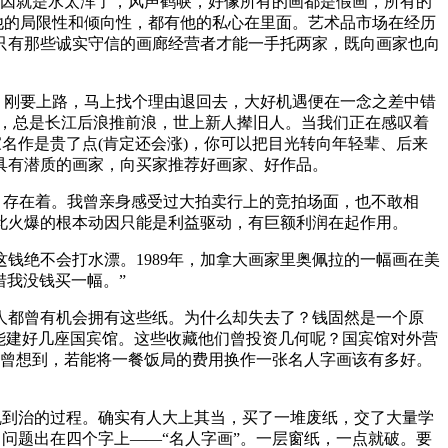
原因就是水太浑了，风声鹤唳，好像所有的画都是假画，所有的
他的局限性和倾向性，都有他的私心在里面。艺术品市场在经历
只有那些诚实守信的画廊经营者才能一手托两家，既向画家也向
，刚要上路，马上找个理由退回去，大好机遇便在一念之差中错
样，总是长江后浪推前浪，世上新人撵旧人。当我们正在感叹着
名作是贵了点(肯定还会涨)，你可以把目光转向年轻辈、后来
具有潜质的画家，向买家推荐好画家、好作品。
、存在着。我曾亲身感受过大拍卖行上的竞拍场面，也不敢相
此火爆的根本动因只能是利益驱动，有巨额利润在起作用。
绝不会打水漂。1989年，加拿大画家里奥佩拉的一幅画在美
惜我没钱买一幅。”
都曾有机会拥有这些纸。为什么却失去了？钱固然是一个原
能建好几座国宾馆。这些收藏他们曾投资几何呢？国宾馆对外营
未曾想到，若能将一餐饭局的费用换作一张名人字画该有多好。
乱到治的过程。确实有人大上其当，买了一堆废纸，交了大量学
，问题出在四个字上——“名人字画”。一层窗纸，一点就破。要