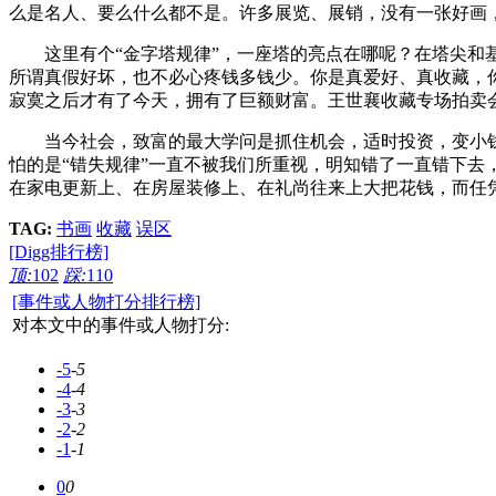
么是名人、要么什么都不是。许多展览、展销，没有一张好画
这里有个“金字塔规律”，一座塔的亮点在哪呢？在塔尖和基
所谓真假好坏，也不必心疼钱多钱少。你是真爱好、真收藏，
寂寞之后才有了今天，拥有了巨额财富。王世襄收藏专场拍卖会
当今社会，致富的最大学问是抓住机会，适时投资，变小钱为
怕的是“错失规律”一直不被我们所重视，明知错了一直错下
在家电更新上、在房屋装修上、在礼尚往来上大把花钱，而任
TAG:
书画
收藏
误区
[Digg排行榜]
顶:
102
踩:
110
[事件或人物打分排行榜]
对本文中的事件或人物打分:
-5
-5
-4
-4
-3
-3
-2
-2
-1
-1
0
0