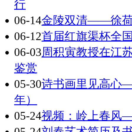
行
06-14
金陵双清——徐
06-12
首届红旗渠杯全
06-03
周积寅教授在江
鉴赏
05-30
诗书画里见高心
年）
05-24
视频：岭上春风
05-24
刘春艺术简历及