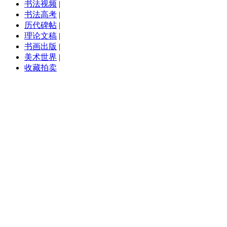
书法视频
|
书法高考
|
历代碑帖
|
理论文稿
|
书画出版
|
美术世界
|
收藏拍卖