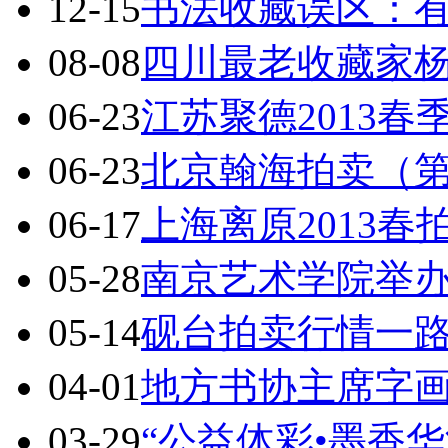
12-15
书法收藏误区：
08-08
四川最老收藏家
06-23
江苏聚德2013
06-23
北京翰海拍卖（第
06-17
上海离原2013春
05-28
南京艺术学院举
05-14
砚台拍卖行情一路
04-01
地方书协主席字
03-29
“公益体彩•墨香