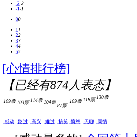
-2
-2
-1
-1
0
0
1
1
2
2
3
3
4
4
5
5
[心情排行榜]
【已经有
874
人表态】
130票
118票
114票
109票
109票
104票
103票
87票
感动
路过
高兴
难过
搞笑
愤怒
无聊
同情