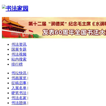
书法资讯
国展专题
书法视频
站内搜索
排行榜
书坛快讯
|
书画展览
|
征稿启事
|
入展名单
|
硬笔书法
|
书法名家
|
书法团体
|