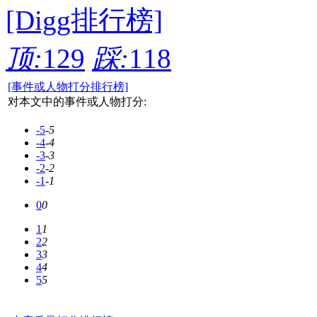
[Digg排行榜]
顶:
129
踩:
118
[事件或人物打分排行榜]
对本文中的事件或人物打分:
-5
-5
-4
-4
-3
-3
-2
-2
-1
-1
0
0
1
1
2
2
3
3
4
4
5
5