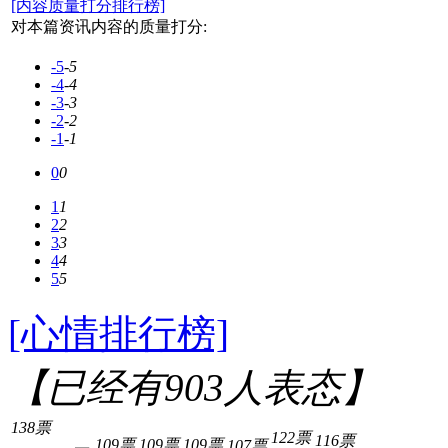
[内容质量打分排行榜]
对本篇资讯内容的质量打分:
-5
-5
-4
-4
-3
-3
-2
-2
-1
-1
0
0
1
1
2
2
3
3
4
4
5
5
[心情排行榜]
【已经有
903
人表态】
138票
122票
116票
109票
109票
109票
107票