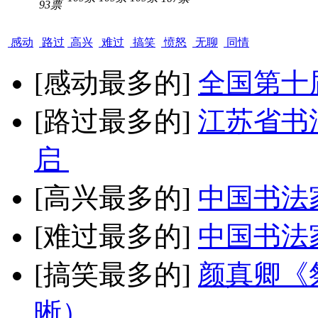
93票
感动
路过
高兴
难过
搞笑
愤怒
无聊
同情
[感动最多的]
全国第十
[路过最多的]
江苏省书
启
[高兴最多的]
中国书法
[难过最多的]
中国书法
[搞笑最多的]
颜真卿《
晰）