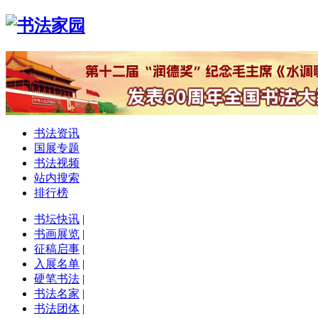
书法资讯
国展专题
书法视频
站内搜索
排行榜
书坛快讯
|
书画展览
|
征稿启事
|
入展名单
|
硬笔书法
|
书法名家
|
书法团体
|