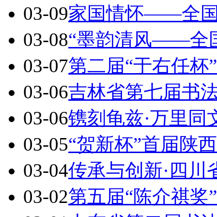
03-09
家国情怀——全
03-08
“墨韵清风——全
03-07
第二届“于右任杯
03-06
吉林省第七届书
03-06
镌刻龟兹·万里同
03-05
“贺新杯”首届陕
03-04
传承与创新·四川
03-02
第五届“陈介祺奖