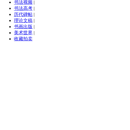
书法视频
|
书法高考
|
历代碑帖
|
理论文稿
|
书画出版
|
美术世界
|
收藏拍卖