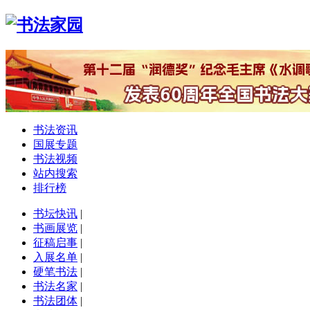
书法资讯
国展专题
书法视频
站内搜索
排行榜
书坛快讯
|
书画展览
|
征稿启事
|
入展名单
|
硬笔书法
|
书法名家
|
书法团体
|