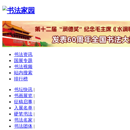
书法资讯
国展专题
书法视频
站内搜索
排行榜
书坛快讯
|
书画展览
|
征稿启事
|
入展名单
|
硬笔书法
|
书法名家
|
书法团体
|