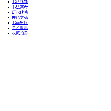
书法视频
|
书法高考
|
历代碑帖
|
理论文稿
|
书画出版
|
美术世界
|
收藏拍卖