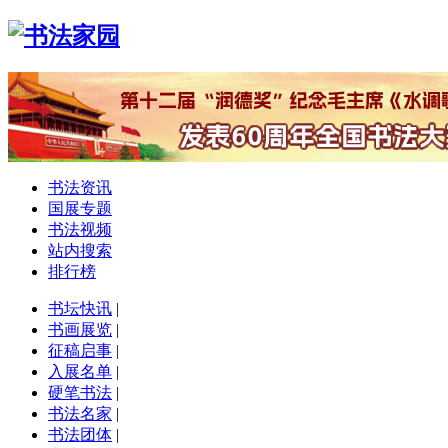
书法资讯
国展专题
书法视频
站内搜索
排行榜
书坛快讯
|
书画展览
|
征稿启事
|
入展名单
|
硬笔书法
|
书法名家
|
书法团体
|