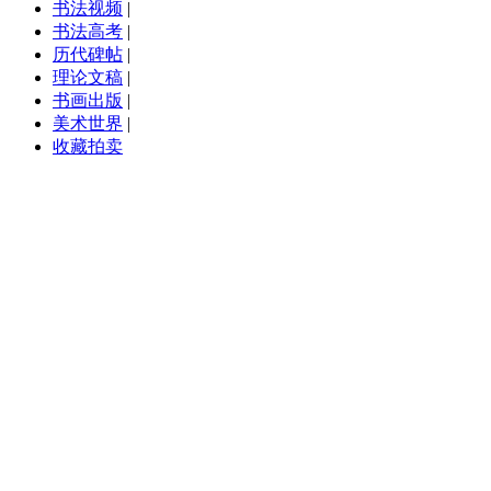
书法视频
|
书法高考
|
历代碑帖
|
理论文稿
|
书画出版
|
美术世界
|
收藏拍卖