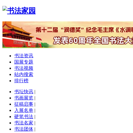
书法资讯
国展专题
书法视频
站内搜索
排行榜
书坛快讯
|
书画展览
|
征稿启事
|
入展名单
|
硬笔书法
|
书法名家
|
书法团体
|