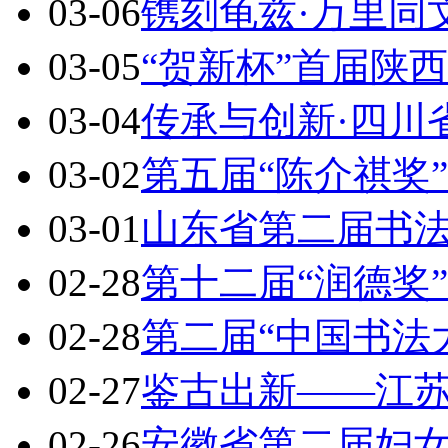
03-06
镌刻龟兹·万里同
03-05
“贺新杯”首届陕
03-04
传承与创新·四川
03-02
第五届“陈介祺奖
03-01
山东省第二届书
02-28
第十二届“润德奖
02-28
第二届“中国书法
02-27
鉴古出新——江
02-26
安徽省第二届妇