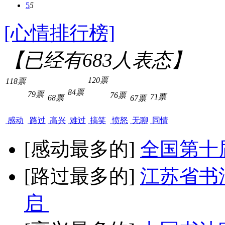
5
5
[心情排行榜]
【已经有
683
人表态】
120票
118票
84票
79票
76票
71票
68票
67票
感动
路过
高兴
难过
搞笑
愤怒
无聊
同情
[感动最多的]
全国第十
[路过最多的]
江苏省书
启