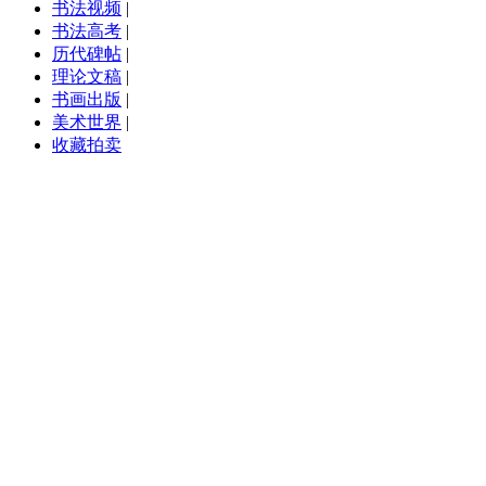
书法视频
|
书法高考
|
历代碑帖
|
理论文稿
|
书画出版
|
美术世界
|
收藏拍卖