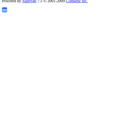
Powered by
SupeSite
7.5
© 2001-2009
Comsenz Inc.