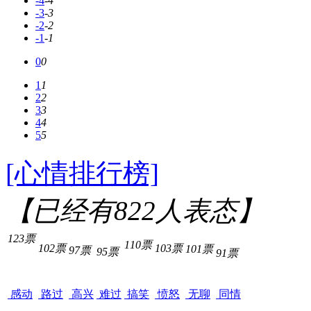
-4
-4
-3
-3
-2
-2
-1
-1
0
0
1
1
2
2
3
3
4
4
5
5
[心情排行榜]
【已经有
822
人表态】
123票
110票
102票
103票
101票
97票
95票
91票
感动
路过
高兴
难过
搞笑
愤怒
无聊
同情