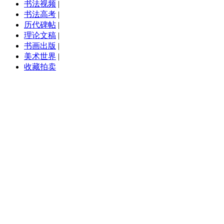
书法视频
|
书法高考
|
历代碑帖
|
理论文稿
|
书画出版
|
美术世界
|
收藏拍卖