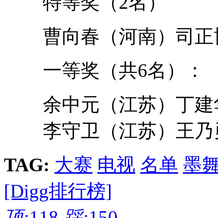
特等奖（2名）
曹向春（河南）司正博
一等奖（共6名）：
余中元（江苏）丁建华
李守卫（江苏）王乃勇
TAG:
大赛
电视
名单
墨
[Digg排行榜]
顶:
118
踩:
150