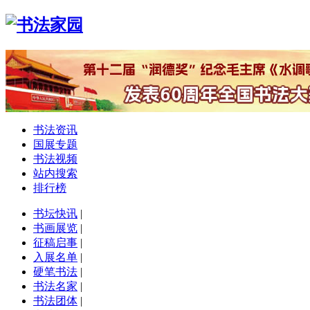
书法资讯
国展专题
书法视频
站内搜索
排行榜
书坛快讯
|
书画展览
|
征稿启事
|
入展名单
|
硬笔书法
|
书法名家
|
书法团体
|