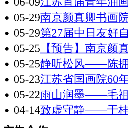
06-09
江苏首届青年油
05-29
南京颜真卿书画院
05-29
第27届中日友好
05-25
【预告】南京颜
05-25
静听松风——陈
05-23
江苏省国画院60
05-22
雨山润墨——毛
04-14
致虚守静——于