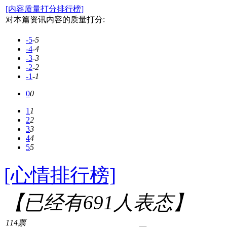
[内容质量打分排行榜]
对本篇资讯内容的质量打分:
-5
-5
-4
-4
-3
-3
-2
-2
-1
-1
0
0
1
1
2
2
3
3
4
4
5
5
[心情排行榜]
【已经有
691
人表态】
114票