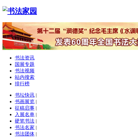
书法资讯
国展专题
书法视频
站内搜索
排行榜
书坛快讯
|
书画展览
|
征稿启事
|
入展名单
|
硬笔书法
|
书法名家
|
书法团体
|