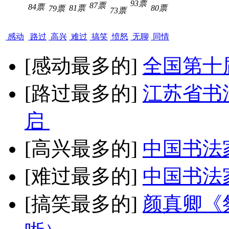
93票
87票
84票
81票
80票
79票
73票
感动
路过
高兴
难过
搞笑
愤怒
无聊
同情
[感动最多的]
全国第十
[路过最多的]
江苏省书
启
[高兴最多的]
中国书法
[难过最多的]
中国书法
[搞笑最多的]
颜真卿《