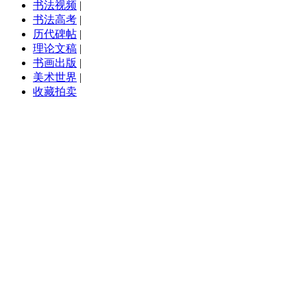
书法视频
|
书法高考
|
历代碑帖
|
理论文稿
|
书画出版
|
美术世界
|
收藏拍卖