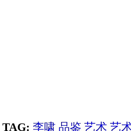
TAG:
李啸
品鉴
艺术
艺