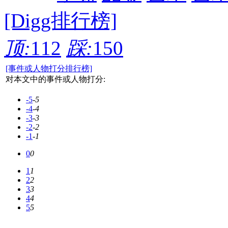
[Digg排行榜]
顶:
112
踩:
150
[事件或人物打分排行榜]
对本文中的事件或人物打分:
-5
-5
-4
-4
-3
-3
-2
-2
-1
-1
0
0
1
1
2
2
3
3
4
4
5
5