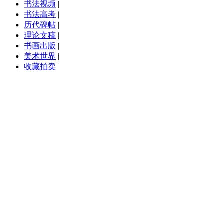
书法视频
|
书法高考
|
历代碑帖
|
理论文稿
|
书画出版
|
美术世界
|
收藏拍卖