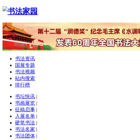
书法资讯
国展专题
书法视频
站内搜索
排行榜
书坛快讯
|
书画展览
|
征稿启事
|
入展名单
|
硬笔书法
|
书法名家
|
书法团体
|