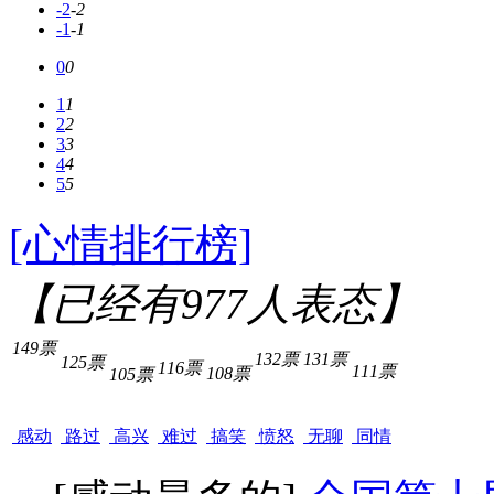
-2
-2
-1
-1
0
0
1
1
2
2
3
3
4
4
5
5
[心情排行榜]
【已经有
977
人表态】
149票
132票
131票
125票
116票
111票
108票
105票
感动
路过
高兴
难过
搞笑
愤怒
无聊
同情