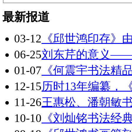
最新报道
03-12
《邱世鸿印存》
06-25
刘东芹的意义—
01-07
《何震宇书法精
12-15
历时13年编纂，
11-26
王惠松、潘朝敏
10-10
《刘灿铭书法经