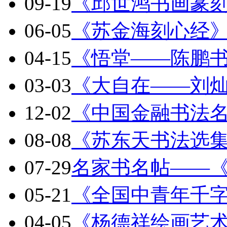
09-19
《邱世鸿书画篆
06-05
《苏金海刻心经
04-15
《悟堂——陈鹏
03-03
《大自在——刘
12-02
《中国金融书法
08-08
《苏东天书法选
07-29
名家书名帖——
05-21
《全国中青年千
04-05
《杨德祥绘画艺