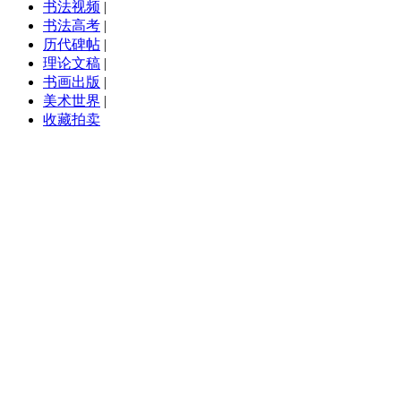
书法视频
|
书法高考
|
历代碑帖
|
理论文稿
|
书画出版
|
美术世界
|
收藏拍卖