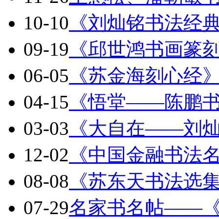
10-10
《刘灿铭书法经
09-19
《邱世鸿书画篆
06-05
《苏金海刻心经
04-15
《悟堂——陈鹏
03-03
《大自在——刘
12-02
《中国金融书法
08-08
《苏东天书法选
07-29
名家书名帖——