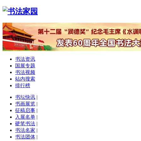
书法资讯
国展专题
书法视频
站内搜索
排行榜
书坛快讯
|
书画展览
|
征稿启事
|
入展名单
|
硬笔书法
|
书法名家
|
书法团体
|