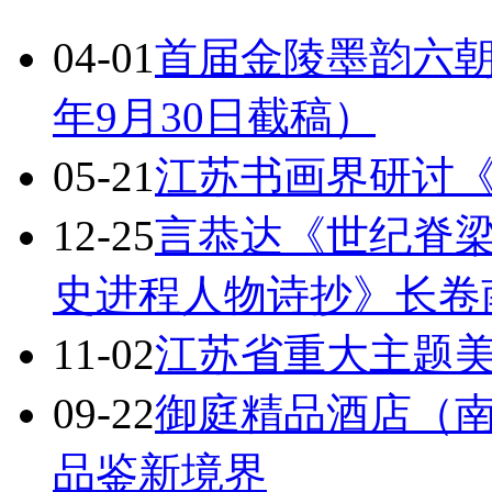
04-01
首届金陵墨韵六朝
年9月30日截稿）
05-21
江苏书画界研讨
12-25
言恭达《世纪脊
史进程人物诗抄》长卷
11-02
江苏省重大主题
09-22
御庭精品酒店（
品鉴新境界