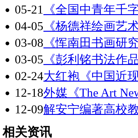
05-21
《全国中青年千
04-05
《杨德祥绘画艺
03-08
《恽南田书画研
03-05
《彭利铭书法作
02-24
大红袍《中国近
12-18
外媒《The Art Ne
12-09
解安宁编著高校
相关资讯