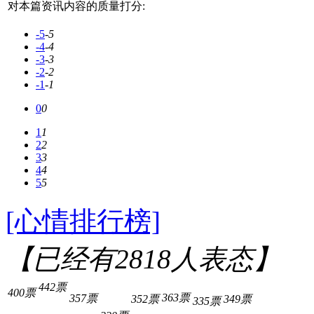
对本篇资讯内容的质量打分:
-5
-5
-4
-4
-3
-3
-2
-2
-1
-1
0
0
1
1
2
2
3
3
4
4
5
5
[心情排行榜]
【已经有
2818
人表态】
442票
400票
363票
357票
352票
349票
335票