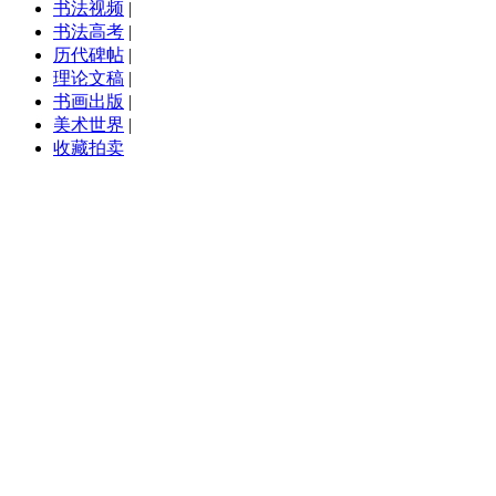
书法视频
|
书法高考
|
历代碑帖
|
理论文稿
|
书画出版
|
美术世界
|
收藏拍卖