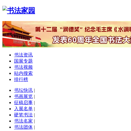
书法资讯
国展专题
书法视频
站内搜索
排行榜
书坛快讯
|
书画展览
|
征稿启事
|
入展名单
|
硬笔书法
|
书法名家
|
书法团体
|