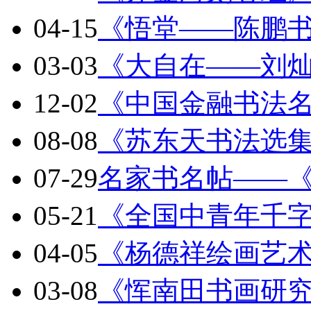
04-15
《悟堂——陈鹏
03-03
《大自在——刘
12-02
《中国金融书法
08-08
《苏东天书法选
07-29
名家书名帖——
05-21
《全国中青年千
04-05
《杨德祥绘画艺
03-08
《恽南田书画研