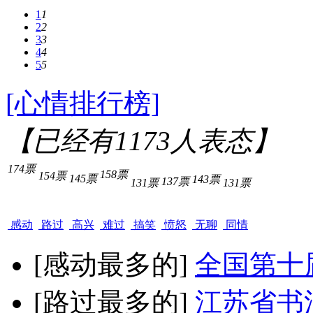
1
1
2
2
3
3
4
4
5
5
[心情排行榜]
【已经有
1173
人表态】
174票
158票
154票
145票
143票
137票
131票
131票
感动
路过
高兴
难过
搞笑
愤怒
无聊
同情
[感动最多的]
全国第十
[路过最多的]
江苏省书