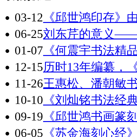
03-12
《邱世鸿印存》
06-25
刘东芹的意义—
01-07
《何震宇书法精
12-15
历时13年编纂，
11-26
王惠松、潘朝敏
10-10
《刘灿铭书法经
09-19
《邱世鸿书画篆
06-05
《苏金海刻心经