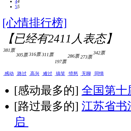
4
4
5
5
[心情排行榜]
【已经有
2411
人表态】
381票
342票
316票
311票
305票
286票
273票
197票
感动
路过
高兴
难过
搞笑
愤怒
无聊
同情
[感动最多的]
全国第十
[路过最多的]
江苏省书
启