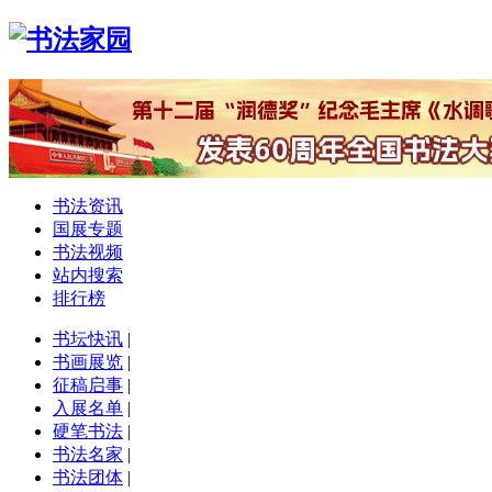
书法资讯
国展专题
书法视频
站内搜索
排行榜
书坛快讯
|
书画展览
|
征稿启事
|
入展名单
|
硬笔书法
|
书法名家
|
书法团体
|