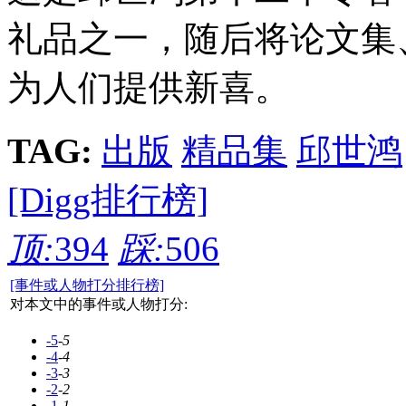
礼品之一，随后将论文集
为人们提供新喜。
TAG:
出版
精品集
邱世鸿
[Digg排行榜]
顶:
394
踩:
506
[事件或人物打分排行榜]
对本文中的事件或人物打分:
-5
-5
-4
-4
-3
-3
-2
-2
-1
-1