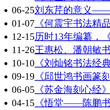
06-25
刘东芹的意义—
01-07
《何震宇书法精
12-15
历时13年编纂，
11-26
王惠松、潘朝敏
10-10
《刘灿铭书法经
09-19
《邱世鸿书画篆
06-05
《苏金海刻心经
04-15
《悟堂——陈鹏