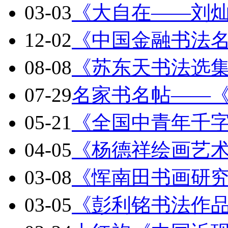
03-03
《大自在——刘
12-02
《中国金融书法
08-08
《苏东天书法选
07-29
名家书名帖——
05-21
《全国中青年千
04-05
《杨德祥绘画艺
03-08
《恽南田书画研
03-05
《彭利铭书法作