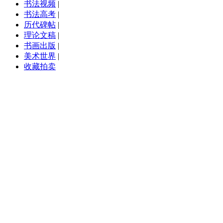
书法视频
|
书法高考
|
历代碑帖
|
理论文稿
|
书画出版
|
美术世界
|
收藏拍卖