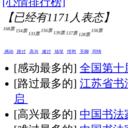
[心情排行榜]
【已经有
1171
人表态】
168票
156票
156票
154票
139票
137票
133票
128票
感动
路过
高兴
难过
搞笑
愤怒
无聊
同情
[感动最多的]
全国第十
[路过最多的]
江苏省书
启
[高兴最多的]
中国书法