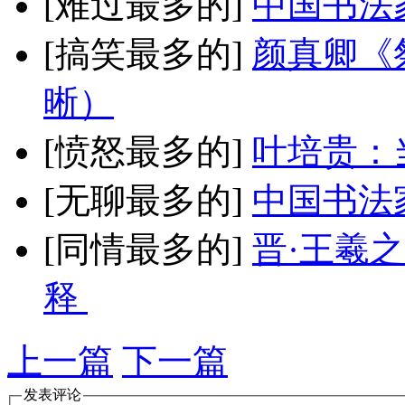
[难过最多的]
中国书法
[搞笑最多的]
颜真卿《
晰）
[愤怒最多的]
叶培贵：
[无聊最多的]
中国书法
[同情最多的]
晋·王羲
释
上一篇
下一篇
发表评论