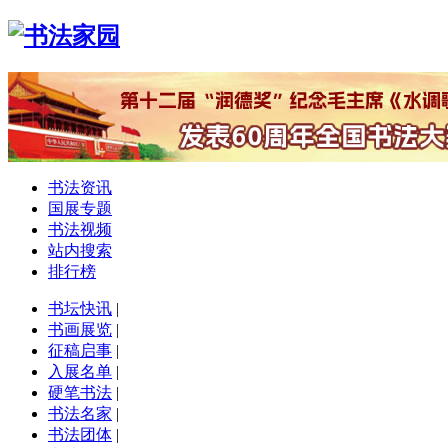
书法资讯
国展专题
书法视频
站内搜索
排行榜
书坛快讯
|
书画展览
|
征稿启事
|
入展名单
|
硬笔书法
|
书法名家
|
书法团体
|