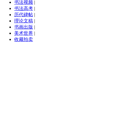
书法视频
|
书法高考
|
历代碑帖
|
理论文稿
|
书画出版
|
美术世界
|
收藏拍卖