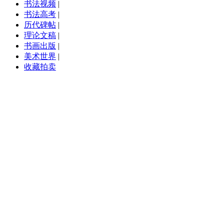
书法视频
|
书法高考
|
历代碑帖
|
理论文稿
|
书画出版
|
美术世界
|
收藏拍卖