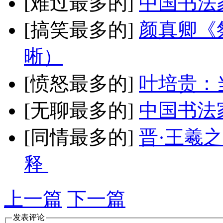
[难过最多的]
中国书法
[搞笑最多的]
颜真卿《
晰）
[愤怒最多的]
叶培贵：
[无聊最多的]
中国书法
[同情最多的]
晋·王羲
释
上一篇
下一篇
发表评论