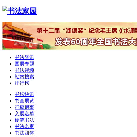
书法资讯
国展专题
书法视频
站内搜索
排行榜
书坛快讯
|
书画展览
|
征稿启事
|
入展名单
|
硬笔书法
|
书法名家
|
书法团体
|