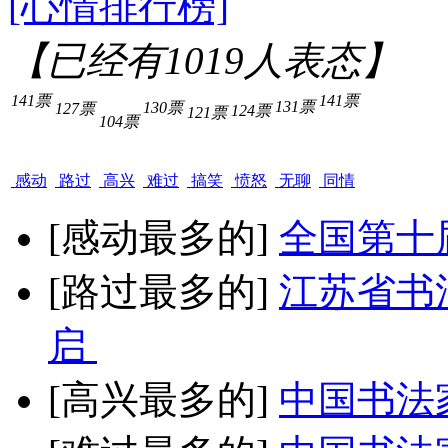
[心情排行榜]
【已经有
1019
人表态】
141票
141票
131票
130票
127票
124票
121票
104票
感动
路过
高兴
难过
搞笑
愤怒
无聊
同情
[感动最多的]
全国第十
[路过最多的]
江苏省书
启
[高兴最多的]
中国书法