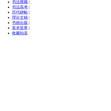
书法视频
|
书法高考
|
历代碑帖
|
理论文稿
|
书画出版
|
美术世界
|
收藏拍卖