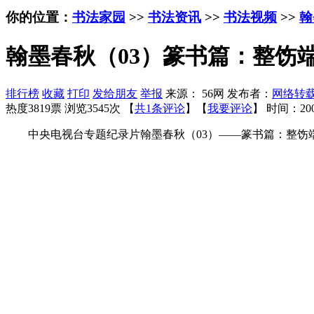
你的位置：
书法家园
>>
书法资讯
>>
书法视频
>>
翰
翰墨春秋（03）篆书篇：整饬
排行榜
收藏
打印
发给朋友
举报
来源： 56网 发布者：
网络转
热度3819票 浏览3545次 【
共1条评论
】【
我要评论
】
时间：200
中央电视台专题纪录片翰墨春秋（03）——篆书篇：整饬