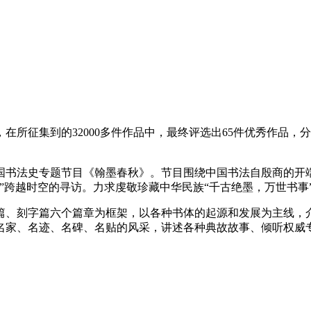
征集到的32000多件作品中，最终评选出65件优秀作品，
书法史专题节目《翰墨春秋》。节目围绕中国书法自殷商的开
”跨越时空的寻访。力求虔敬珍藏中华民族“千古绝墨，万世书事
、刻字篇六个篇章为框架，以各种书体的起源和发展为主线，介
名家、名迹、名碑、名贴的风采，讲述各种典故故事、倾听权威