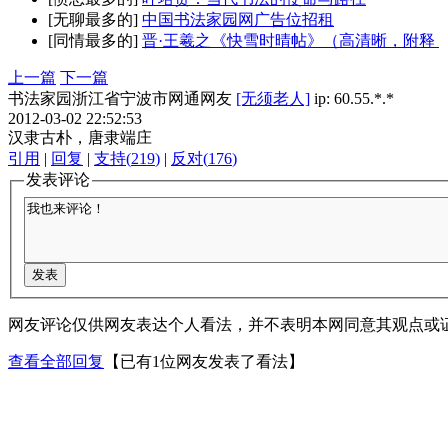
[无聊最多的]
中国书法家园网广告位招租
[同情最多的]
晋·王羲之《快雪时晴帖》（高清晰，附释
上一篇
下一篇
书法家园浙江省宁波市网通网友
[无须老人]
ip: 60.55.*.*
2012-03-02 22:52:53
汉隶古朴，唐隶端庄
引用
|
回复
|
支持
(
219
)
|
反对
(
176
)
发表评论
网友评论仅供网友表达个人看法，并不表明本网同意其观点或
查看全部回复
【已有1位网友发表了看法】