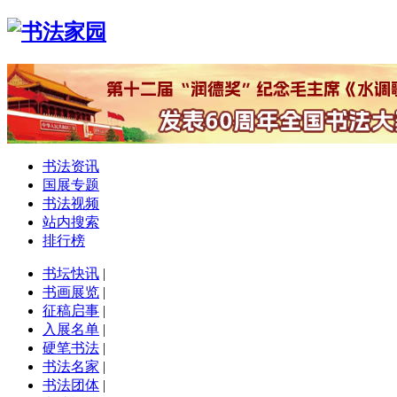
书法资讯
国展专题
书法视频
站内搜索
排行榜
书坛快讯
|
书画展览
|
征稿启事
|
入展名单
|
硬笔书法
|
书法名家
|
书法团体
|