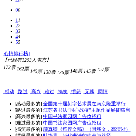
0
0
1
1
2
2
3
3
4
4
5
5
[心情排行榜]
【已经有
1203
人表态】
172票
162票
157票
148票
145票
145票
138票
136票
感动
路过
高兴
难过
搞笑
愤怒
无聊
同情
[感动最多的]
全国第十届刻字艺术展在南京隆重举行
[路过最多的]
江苏省书法“同心战疫”主题作品展征稿启
[高兴最多的]
中国书法家园网广告位招租
[难过最多的]
中国书法家园网广告位招租
[搞笑最多的]
颜真卿《祭侄文稿》（附释文，高清晰）
[愤怒最多的]
叶培贵：当代书法的使命与路径