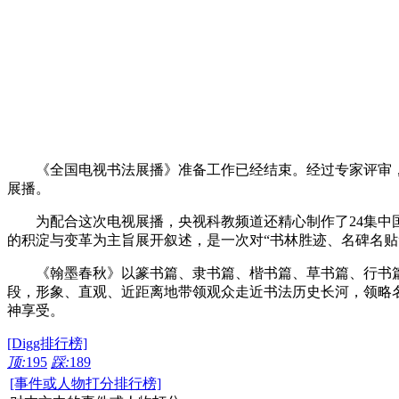
《全国电视书法展播》准备工作已经结束。经过专家评审，在所
展播。
为配合这次电视展播，央视科教频道还精心制作了24集中国
的积淀与变革为主旨展开叙述，是一次对“书林胜迹、名碑名贴
《翰墨春秋》以篆书篇、隶书篇、楷书篇、草书篇、行书篇
段，形象、直观、近距离地带领观众走近书法历史长河，领略
神享受。
[Digg排行榜]
顶:
195
踩:
189
[事件或人物打分排行榜]