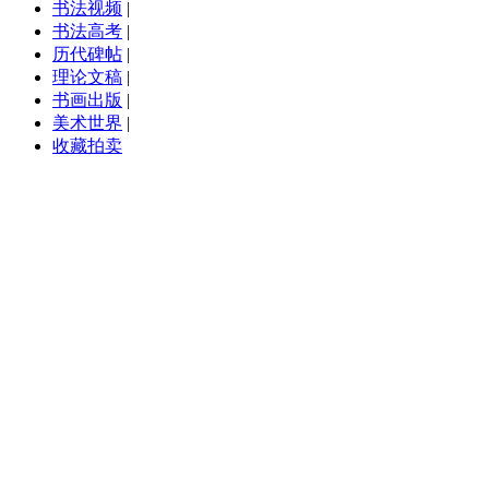
书法视频
|
书法高考
|
历代碑帖
|
理论文稿
|
书画出版
|
美术世界
|
收藏拍卖