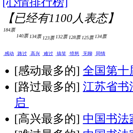
[心情排行榜]
【已经有
1100
人表态】
184票
140票
134票
134票
132票
128票
125票
123票
感动
路过
高兴
难过
搞笑
愤怒
无聊
同情
[感动最多的]
全国第十
[路过最多的]
江苏省书
启
[高兴最多的]
中国书法