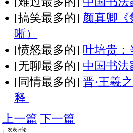
[难过最多的]
中国书法
[搞笑最多的]
颜真卿《
晰）
[愤怒最多的]
叶培贵：
[无聊最多的]
中国书法
[同情最多的]
晋·王羲
释
上一篇
下一篇
发表评论