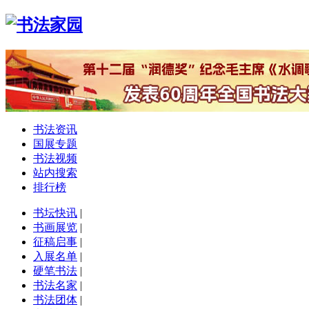
书法资讯
国展专题
书法视频
站内搜索
排行榜
书坛快讯
|
书画展览
|
征稿启事
|
入展名单
|
硬笔书法
|
书法名家
|
书法团体
|