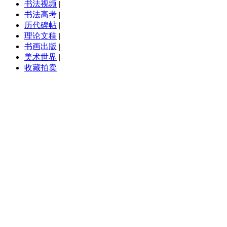
书法视频
|
书法高考
|
历代碑帖
|
理论文稿
|
书画出版
|
美术世界
|
收藏拍卖