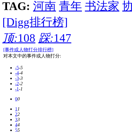
TAG:
河南
青年
书法家
[Digg排行榜]
顶:
108
踩:
147
[事件或人物打分排行榜]
对本文中的事件或人物打分:
-5
-5
-4
-4
-3
-3
-2
-2
-1
-1
0
0
1
1
2
2
3
3
4
4
5
5