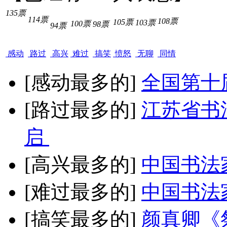
135票
114票
108票
105票
103票
100票
98票
94票
感动
路过
高兴
难过
搞笑
愤怒
无聊
同情
[感动最多的]
全国第十
[路过最多的]
江苏省书
启
[高兴最多的]
中国书法
[难过最多的]
中国书法
[搞笑最多的]
颜真卿《