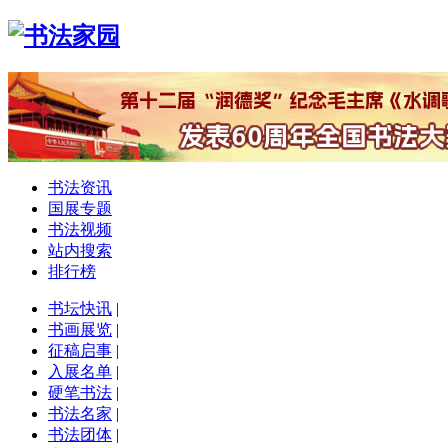
书法资讯
国展专题
书法视频
站内搜索
排行榜
书坛快讯
|
书画展览
|
征稿启事
|
入展名单
|
硬笔书法
|
书法名家
|
书法团体
|