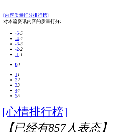
[内容质量打分排行榜]
对本篇资讯内容的质量打分:
-5
-5
-4
-4
-3
-3
-2
-2
-1
-1
0
0
1
1
2
2
3
3
4
4
5
5
[心情排行榜]
【已经有
857
人表态】