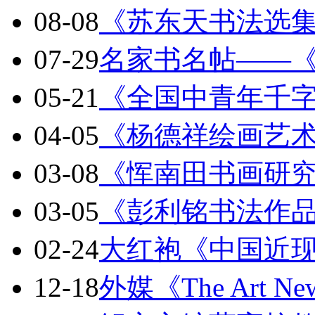
08-08
《苏东天书法选
07-29
名家书名帖——
05-21
《全国中青年千
04-05
《杨德祥绘画艺
03-08
《恽南田书画研
03-05
《彭利铭书法作
02-24
大红袍《中国近
12-18
外媒《The Art Ne