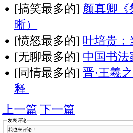
[搞笑最多的]
颜真卿《
晰）
[愤怒最多的]
叶培贵：
[无聊最多的]
中国书法
[同情最多的]
晋·王羲
释
上一篇
下一篇
发表评论