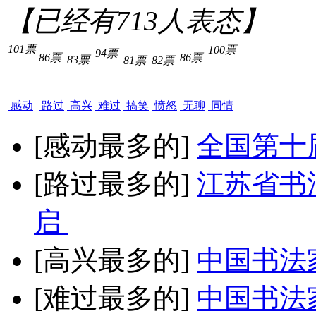
【已经有
713
人表态】
101票
100票
94票
86票
86票
83票
81票
82票
感动
路过
高兴
难过
搞笑
愤怒
无聊
同情
[感动最多的]
全国第十
[路过最多的]
江苏省书
启
[高兴最多的]
中国书法
[难过最多的]
中国书法