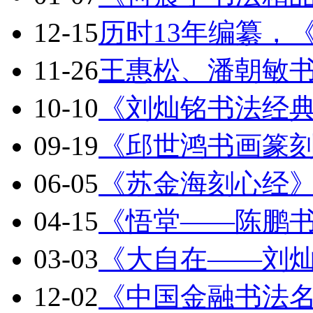
12-15
历时13年编纂，
11-26
王惠松、潘朝敏
10-10
《刘灿铭书法经
09-19
《邱世鸿书画篆
06-05
《苏金海刻心经
04-15
《悟堂——陈鹏
03-03
《大自在——刘
12-02
《中国金融书法