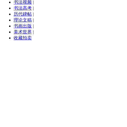
书法视频
|
书法高考
|
历代碑帖
|
理论文稿
|
书画出版
|
美术世界
|
收藏拍卖