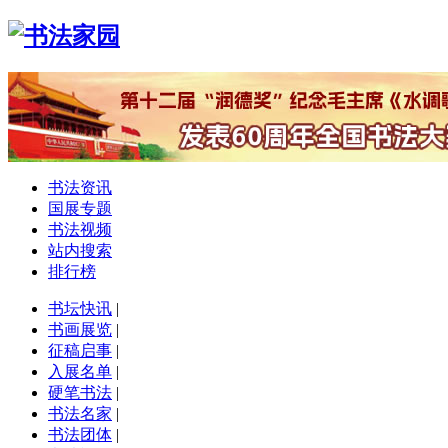
书法资讯
国展专题
书法视频
站内搜索
排行榜
书坛快讯
|
书画展览
|
征稿启事
|
入展名单
|
硬笔书法
|
书法名家
|
书法团体
|