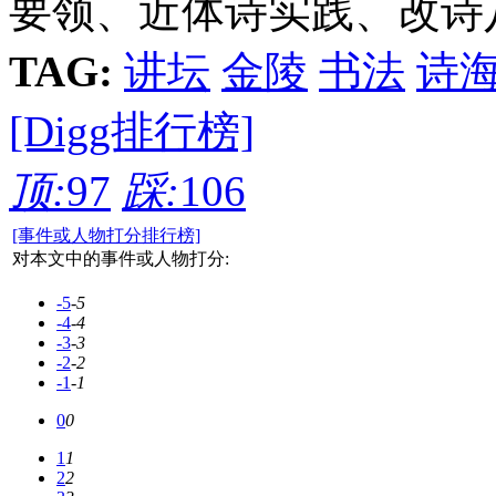
要领、近体诗实践、改诗
TAG:
讲坛
金陵
书法
诗
[Digg排行榜]
顶:
97
踩:
106
[事件或人物打分排行榜]
对本文中的事件或人物打分:
-5
-5
-4
-4
-3
-3
-2
-2
-1
-1
0
0
1
1
2
2