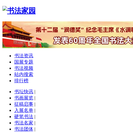
书法资讯
国展专题
书法视频
站内搜索
排行榜
书坛快讯
|
书画展览
|
征稿启事
|
入展名单
|
硬笔书法
|
书法名家
|
书法团体
|