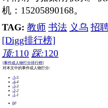
机：15205890168。
TAG:
教师
书法
义乌
招
[Digg排行榜]
顶:
110
踩:
120
[事件或人物打分排行榜]
对本文中的事件或人物打分:
-5
-5
-4
-4
-3
-3
-2
-2
-1
-1
0
0