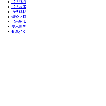
书法视频
|
书法高考
|
历代碑帖
|
理论文稿
|
书画出版
|
美术世界
|
收藏拍卖