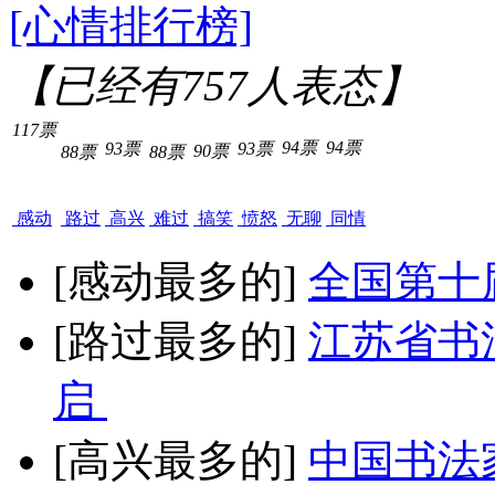
[心情排行榜]
【已经有
757
人表态】
117票
94票
94票
93票
93票
90票
88票
88票
感动
路过
高兴
难过
搞笑
愤怒
无聊
同情
[感动最多的]
全国第十
[路过最多的]
江苏省书
启
[高兴最多的]
中国书法