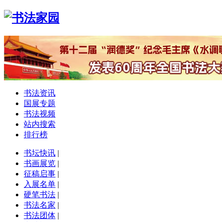
书法资讯
国展专题
书法视频
站内搜索
排行榜
书坛快讯
|
书画展览
|
征稿启事
|
入展名单
|
硬笔书法
|
书法名家
|
书法团体
|