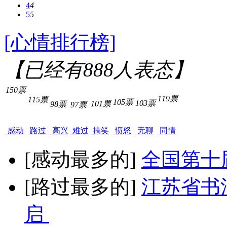
4
4
5
5
[心情排行榜]
【已经有
888
人表态】
150票
119票
115票
105票
103票
101票
98票
97票
感动
路过
高兴
难过
搞笑
愤怒
无聊
同情
[感动最多的]
全国第十
[路过最多的]
江苏省书
启