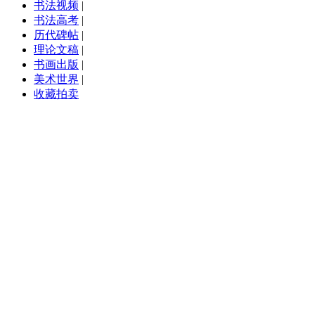
书法视频
|
书法高考
|
历代碑帖
|
理论文稿
|
书画出版
|
美术世界
|
收藏拍卖