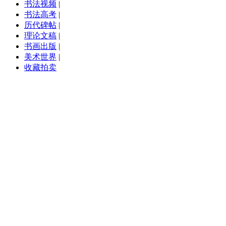
书法视频
|
书法高考
|
历代碑帖
|
理论文稿
|
书画出版
|
美术世界
|
收藏拍卖