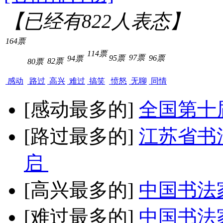
【已经有
822
人表态】
164票
114票
97票
95票
96票
94票
82票
80票
感动
路过
高兴
难过
搞笑
愤怒
无聊
同情
[感动最多的]
全国第十
[路过最多的]
江苏省书
启
[高兴最多的]
中国书法
[难过最多的]
中国书法