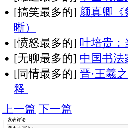
[搞笑最多的]
颜真卿《
晰）
[愤怒最多的]
叶培贵：
[无聊最多的]
中国书法
[同情最多的]
晋·王羲
释
上一篇
下一篇
发表评论