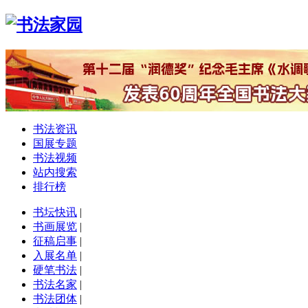
书法资讯
国展专题
书法视频
站内搜索
排行榜
书坛快讯
|
书画展览
|
征稿启事
|
入展名单
|
硬笔书法
|
书法名家
|
书法团体
|