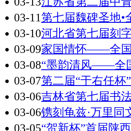
03-13
江苏省第二届中
03-11
第七届魏碑圣地•
03-10
河北省第七届刻
03-09
家国情怀——全
03-08
“墨韵清风——全
03-07
第二届“于右任杯
03-06
吉林省第七届书
03-06
镌刻龟兹·万里同
03-05
“贺新杯”首届陕