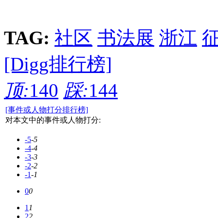
TAG:
社区
书法展
浙江
[Digg排行榜]
顶:
140
踩:
144
[事件或人物打分排行榜]
对本文中的事件或人物打分:
-5
-5
-4
-4
-3
-3
-2
-2
-1
-1
0
0
1
1
2
2