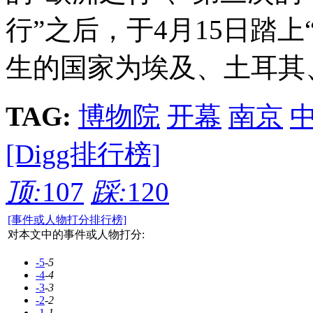
行”之后，于4月15日踏
生的国家为埃及、土耳其
TAG:
博物院
开幕
南京
[Digg排行榜]
顶:
107
踩:
120
[事件或人物打分排行榜]
对本文中的事件或人物打分:
-5
-5
-4
-4
-3
-3
-2
-2
-1
-1