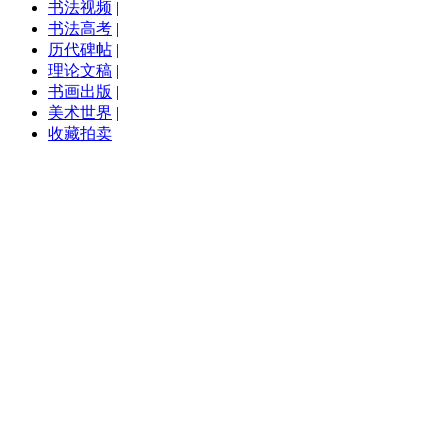
书法视频
|
书法高考
|
历代碑帖
|
理论文稿
|
书画出版
|
美术世界
|
收藏拍卖