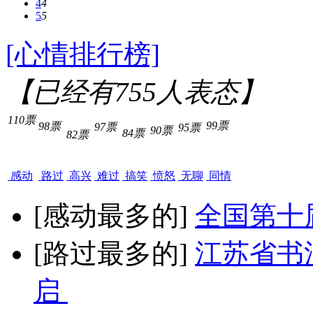
4
4
5
5
[心情排行榜]
【已经有
755
人表态】
110票
99票
98票
97票
95票
90票
84票
82票
感动
路过
高兴
难过
搞笑
愤怒
无聊
同情
[感动最多的]
全国第十
[路过最多的]
江苏省书
启