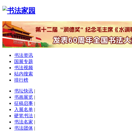
书法资讯
国展专题
书法视频
站内搜索
排行榜
书坛快讯
|
书画展览
|
征稿启事
|
入展名单
|
硬笔书法
|
书法名家
|
书法团体
|