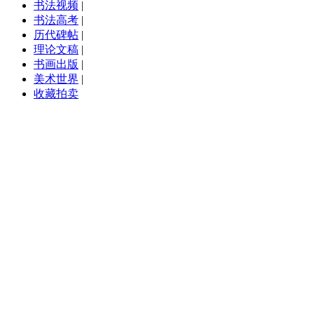
书法视频
|
书法高考
|
历代碑帖
|
理论文稿
|
书画出版
|
美术世界
|
收藏拍卖