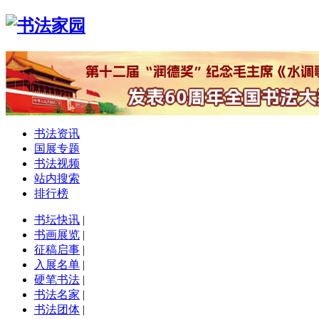
书法资讯
国展专题
书法视频
站内搜索
排行榜
书坛快讯
|
书画展览
|
征稿启事
|
入展名单
|
硬笔书法
|
书法名家
|
书法团体
|