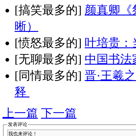
[搞笑最多的]
颜真卿《
晰）
[愤怒最多的]
叶培贵：
[无聊最多的]
中国书法
[同情最多的]
晋·王羲
释
上一篇
下一篇
发表评论