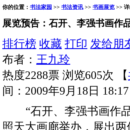
你的位置：
书法家园
>>
书法资讯
>>
书画展览
>> 
展览预告：石开、李强书画作品
排行榜
收藏
打印
发给朋
布者：
王九玲
热度2288票 浏览605次 【
间：2009年9月18日 18:17
“石开、李强书画作品展”将
照天大画廊举办，展出两