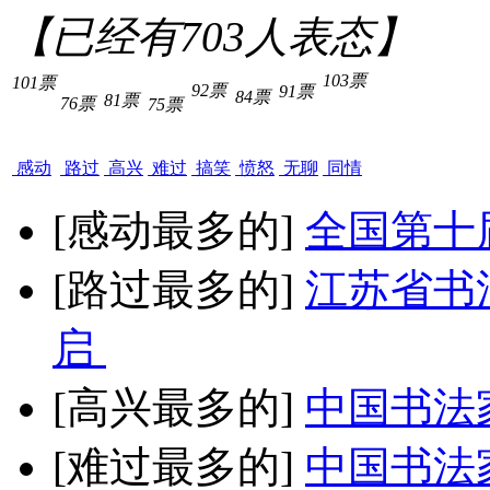
【已经有
703
人表态】
103票
101票
92票
91票
84票
81票
76票
75票
感动
路过
高兴
难过
搞笑
愤怒
无聊
同情
[感动最多的]
全国第十
[路过最多的]
江苏省书
启
[高兴最多的]
中国书法
[难过最多的]
中国书法