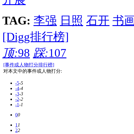
TAG:
李强
日照
石开
书
[Digg排行榜]
顶:
98
踩:
107
[事件或人物打分排行榜]
对本文中的事件或人物打分:
-5
-5
-4
-4
-3
-3
-2
-2
-1
-1
0
0
1
1
2
2