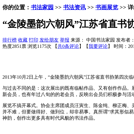
你的位置：
书法家园
>>
书法资讯
>>
书画展览
>> 
“金陵墨韵六朝风”江苏省直书
排行榜
收藏
打印
发给朋友
举报
来源： 中国书法家园 发布者
热度2851票 浏览1175次 【
共0条评论
】【
我要评论
】
时间：201
2013年10月2日上午，“金陵墨韵六朝风”江苏省直书协第四
与过去不同的是：这次展出的既有临帖作品、又有创作作品。展
新会员，也有年过八旬的的老会员，反映出会员们积极参与活
展览不搞开幕式。协会主席团成员汪寅生、陈金纯、柳正梅、
并不难，但要做得好、做到位，却非易事。真所谓“求其形似易
神韵，创作出更多具有时代风貌的书法作品。