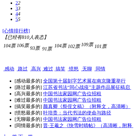
2
2
3
3
4
4
5
5
[心情排行榜]
【已经有
810
人表态】
109票
106票
104票
104票
102票
101票
93票
91票
感动
路过
高兴
难过
搞笑
愤怒
无聊
同情
[感动最多的]
全国第十届刻字艺术展在南京隆重举行
[路过最多的]
江苏省书法“同心战疫”主题作品展征稿启
[高兴最多的]
中国书法家园网广告位招租
[难过最多的]
中国书法家园网广告位招租
[搞笑最多的]
颜真卿《祭侄文稿》（附释文，高清晰）
[愤怒最多的]
叶培贵：当代书法的使命与路径
[无聊最多的]
中国书法家园网广告位招租
[同情最多的]
晋·王羲之《快雪时晴帖》（高清晰，附释