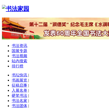
书法资讯
国展专题
书法视频
站内搜索
排行榜
书坛快讯
|
书画展览
|
征稿启事
|
入展名单
|
硬笔书法
|
书法名家
|
书法团体
|