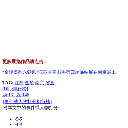
更多展览作品请点击：
“金陵墨韵六朝风”江苏省直书协第四次临帖展在南京展出
TAG:
江苏
金陵
南京
省直
[Digg排行榜]
顶:
131
踩:
146
[事件或人物打分排行榜]
对本文中的事件或人物打分:
-5
-5
-4
-4