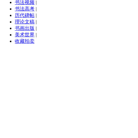
书法视频
|
书法高考
|
历代碑帖
|
理论文稿
|
书画出版
|
美术世界
|
收藏拍卖