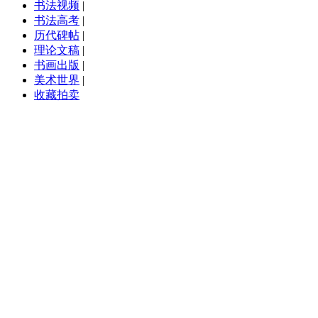
书法视频
|
书法高考
|
历代碑帖
|
理论文稿
|
书画出版
|
美术世界
|
收藏拍卖