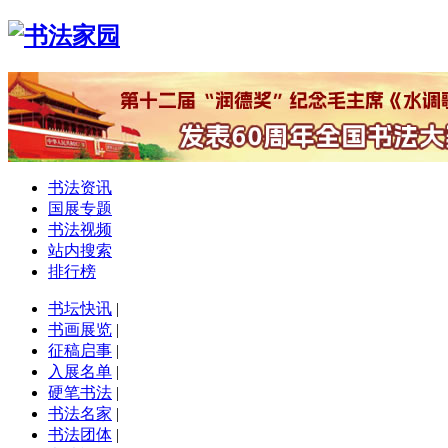
书法资讯
国展专题
书法视频
站内搜索
排行榜
书坛快讯
|
书画展览
|
征稿启事
|
入展名单
|
硬笔书法
|
书法名家
|
书法团体
|