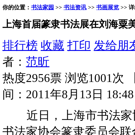
你的位置：
书法家园
>>
书法资讯
>>
书画展览
>> 
上海首届篆隶书法展在刘海粟
排行榜
收藏
打印
发给朋
者：
范昕
热度2956票 浏览1001次 
间：2011年8月13日 18:48
近日，上海市书法家协
书法家协会篆隶委员会联