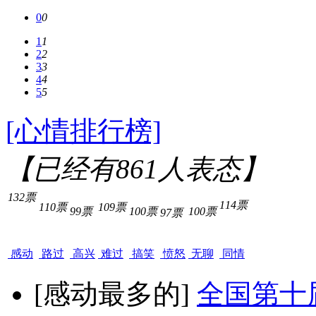
0
0
1
1
2
2
3
3
4
4
5
5
[心情排行榜]
【已经有
861
人表态】
132票
114票
110票
109票
99票
100票
100票
97票
感动
路过
高兴
难过
搞笑
愤怒
无聊
同情
[感动最多的]
全国第十