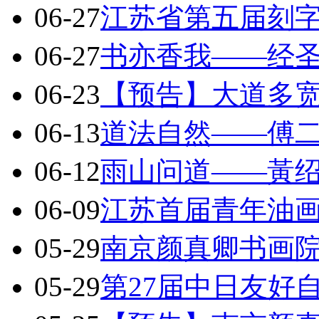
06-27
江苏省第五届刻
06-27
书亦香我——经
06-23
【预告】大道多
06-13
道法自然——傅
06-12
雨山问道——黃
06-09
江苏首届青年油
05-29
南京颜真卿书画院
05-29
第27届中日友好