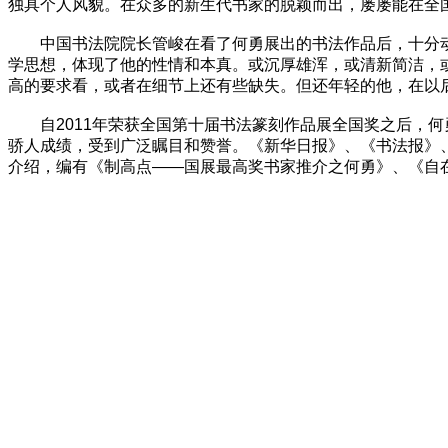
独具个人风貌。在众多的新生代书家的脱颖而出，屡屡能在全
中国书法院院长管峻在看了何勇展出的书法作品后，十分动情
学思想，体现了他的性情和本真。或沉厚雄浑，或清新简洁，
高的要求看，或者在细节上还有些缺失。但还年轻的他，在以
自2011年荣获全国第十届书法篆刻作品展全国奖之后，何
骄人成绩，受到广泛瞩目和赞誉。《新华日报》、《书法报》
介绍，编有《制高点——国展最高奖书家推介之何勇》、《自