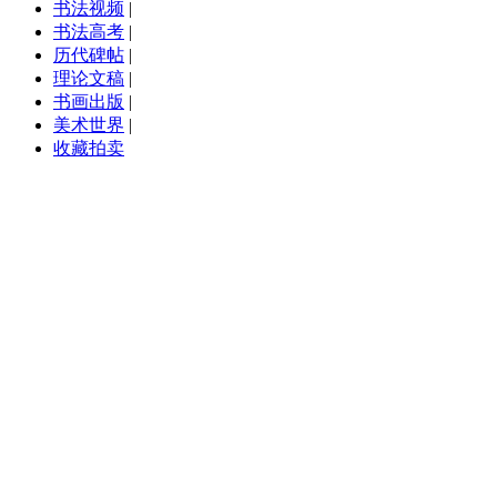
书法视频
|
书法高考
|
历代碑帖
|
理论文稿
|
书画出版
|
美术世界
|
收藏拍卖