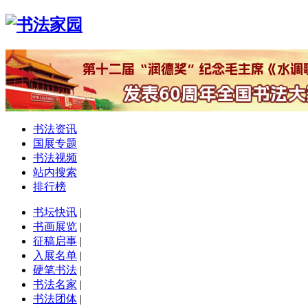
书法资讯
国展专题
书法视频
站内搜索
排行榜
书坛快讯
|
书画展览
|
征稿启事
|
入展名单
|
硬笔书法
|
书法名家
|
书法团体
|