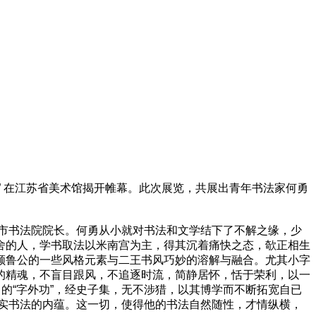
” 在江苏省美术馆揭开帷幕。此次展览，共展出青年书法家何勇
市书法院院长。何勇从小就对书法和文学结下了不解之缘，少
舍的人，学书取法以米南宫为主，得其沉着痛快之态，欹正相生
颜鲁公的一些风格元素与二王书风巧妙的溶解与融合。尤其小字
的精魂，不盲目跟风，不追逐时流，简静居怀，恬于荣利，以一
的“字外功”，经史子集，无不涉猎，以其博学而不断拓宽自已
充实书法的内蕴。这一切，使得他的书法自然随性，才情纵横，