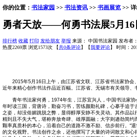
你的位置：
书法家园
>>
书法资讯
>>
书画展览
>> 
勇者天放——何勇书法展5月1
排行榜
收藏
打印
发给朋友
举报
来源： 中国书法家园 发布者
热度2269票 浏览1573次 【
共0条评论
】【
我要评论
】
时间：201
2015年5月16日上午，由江苏省文联、江苏省书法家协会
近年来精心创作书法作品近百幅。江苏省、无锡市有关领导、
青年书法家何勇，1974年生，江苏宜兴人，中国书法家协
年时读三国，背唐诗，勤奋习书，苦练颜勤礼碑，心摹手追于
之姿，却没俗媚跳脱之弊，显得醇厚安静不失灵动。其作品以
精到且不失大气，堪称奔放奇肆、雄厚圆融；大字则遒劲简约
颗率真质朴的本心，沿着自己的道路不激不励、信步前行。“退
的文化视野。书法创作之余，还他撰写了大量的诗词散文和心得