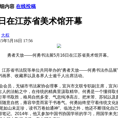
详细内容
在线投稿
6日在江苏省美术馆开幕
：
大权
5年5月16日 17:56
勇者天放——何勇书法展5月16日在江苏省美术馆开幕。
、江苏省书法院等单位共同举办的“勇者天放——何勇书法作品展
书画界、收藏界以及各界人士逾千人出席活动。
会会员，无锡市书法家协会理事，宜兴市文联专职副主席，宜兴
古人的法帖之中，在传统的精典里汲取精华。何勇是一个懂得取
行草书取胜，格局自然多变、气息纯净高古。把米芾、苏轼以及
而随意自然，雍容华贵而富于书卷气。何勇始终坚守着传统文化
笔如山未足珍，读书万卷始通神”。临池之外，他还不断强化自己
笔记。2014年，他又参加中国书协国学班的学习，用国学来