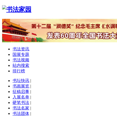
书法资讯
国展专题
书法视频
站内搜索
排行榜
书坛快讯
|
书画展览
|
征稿启事
|
入展名单
|
硬笔书法
|
书法名家
|
书法团体
|