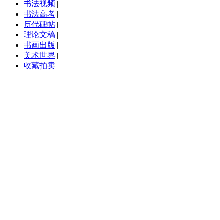
书法视频
|
书法高考
|
历代碑帖
|
理论文稿
|
书画出版
|
美术世界
|
收藏拍卖