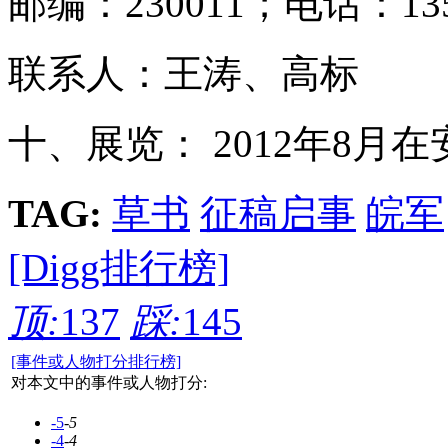
邮编：230011；电话：13505
联系人：王涛、高标
十、展览： 2012年8月
TAG:
草书
征稿启事
皖军
[Digg排行榜]
顶:
137
踩:
145
[事件或人物打分排行榜]
对本文中的事件或人物打分:
-5
-5
-4
-4