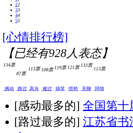
2
2
3
3
4
4
5
5
[心情排行榜]
【已经有
928
人表态】
134票
133票
121票
119票
113票
113票
108票
87票
感动
路过
高兴
难过
搞笑
愤怒
无聊
同情
[感动最多的]
全国第十
[路过最多的]
江苏省书