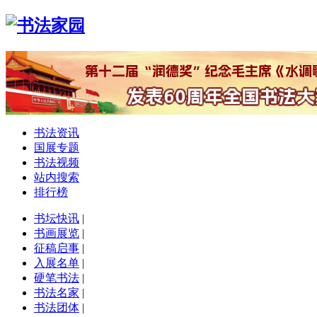
书法资讯
国展专题
书法视频
站内搜索
排行榜
书坛快讯
|
书画展览
|
征稿启事
|
入展名单
|
硬笔书法
|
书法名家
|
书法团体
|