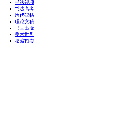
书法视频
|
书法高考
|
历代碑帖
|
理论文稿
|
书画出版
|
美术世界
|
收藏拍卖