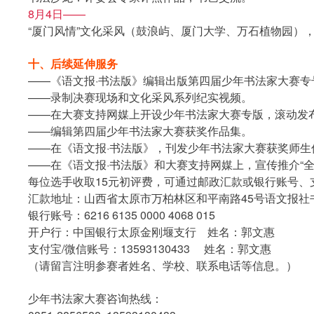
8月4日——
“厦门风情”文化采风（鼓浪屿、厦门大学、万石植物园）
十、后续延伸服务
——《语文报·书法版》编辑出版第四届少年书法家大赛
——录制决赛现场和文化采风系列纪实视频。
——在大赛支持网媒上开设少年书法家大赛专版，滚动发
——编辑第四届少年书法家大赛获奖作品集。
——在《语文报·书法版》，刊发少年书法家大赛获奖师生
——在《语文报·书法版》和大赛支持网媒上，宣传推介“全
每位选手收取15元初评费，可通过邮政汇款或银行账号、
汇款地址：山西省太原市万柏林区和平南路45号语文报社书
银行账号：6216 6135 0000 4068 015
开户行：中国银行太原金刚堰支行 姓名：郭文惠
支付宝/微信账号：13593130433 姓名：郭文惠
（请留言注明参赛者姓名、学校、联系电话等信息。）
少年书法家大赛咨询热线：