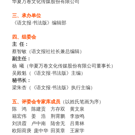
华夏万卷文化传媒股份有限公司
三、承办单位
《语文报·书法版》编辑部
四、组委会
主 任：
蔡智敏（语文报社社长兼总编辑）
副主任：
杨 曦（华夏万卷文化传媒股份有限公司董事长）
吴殿魁（《语文报·书法版》主编）
秘书长：
梁朱杏（《语文报·书法版》执行主编）
五、评委会专家库成员
（以姓氏笔画为序）
陈
鸿
陈建贡
方存双
黄文泉
籍宏伟
姜
浩
荆霄鹏
李放鸣
刘洪霞
卢中南
陆舍无
吕青林
欧阳荷庚 庞中华 田英章
王家学