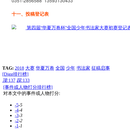
0351-2856588 13593130433
十一、投稿登记表
第四届“华夏万卷杯”全国少年书法家大赛初赛登记表.doc
TAG:
2018
大赛
华夏万卷
全国
少年
书法家
征稿启事
[Digg排行榜]
顶:
137
踩:
133
[事件或人物打分排行榜]
对本文中的事件或人物打分:
-5
-5
-4
-4
-3
-3
-2
-2
-1
-1