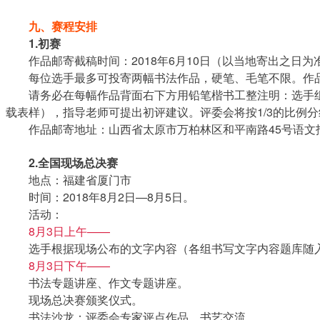
九、赛程安排
1.初赛
作品邮寄截稿时间：2018年6月10日（以当地寄出之日为
每位选手最多可投寄两幅书法作品，硬笔、毛笔不限。作
请务必在每幅作品背面右下方用铅笔楷书工整注明：选手
载表样），指导老师可提出初评建议。评委会将按1/3的比例
作品邮寄地址：山西省太原市万柏林区和平南路45号语文报
2.全国现场总决赛
地点：福建省厦门市
时间：2018年8月2日—8月5日。
活动：
8月3日上午——
选手根据现场公布的文字内容（各组书写文字内容题库随
8月3日下午——
书法专题讲座、作文专题讲座。
现场总决赛颁奖仪式。
书法沙龙：评委会专家评点作品，书艺交流。