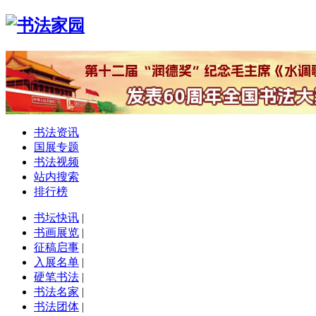
书法资讯
国展专题
书法视频
站内搜索
排行榜
书坛快讯
|
书画展览
|
征稿启事
|
入展名单
|
硬笔书法
|
书法名家
|
书法团体
|