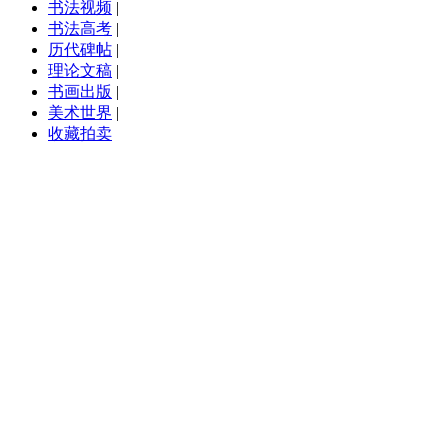
书法视频
|
书法高考
|
历代碑帖
|
理论文稿
|
书画出版
|
美术世界
|
收藏拍卖