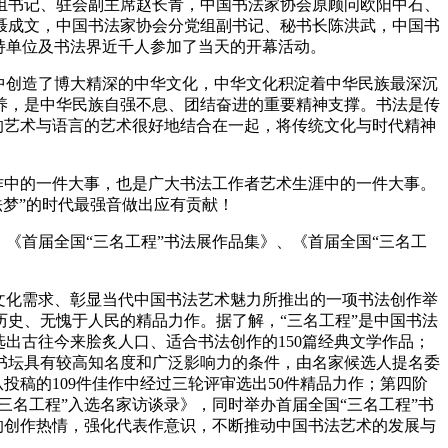
组书记、驻会副主席赵长青，中国书法家协会原顾问欧阳中石、
聂成文，中国书法家协会分党组副书记、秘书长陈洪武，中国书
持单位及书法界近千人参加了当天的开幕活动。
中创造了博大精深的中华文化，中华文化积淀着中华民族最深沉
养，是中华民族自强不息、团结奋进的重要精神支撑。书法是传
的艺术与语言的艺术很好地结合在一起，将传统文化与时代精神
作中的一件大事，也是广大书法工作者艺术生涯中的一件大事。
法梦”的时代最强音做出应有贡献！
《首届全国“三名工程”书法展作品集》、《首届全国“三名工
文化需求、彰显当代中国书法艺术魅力所推出的一项书法创作举
史、无愧于人民的精品力作。据了解，“三名工程”是中国书法
选出古往今来脍炙人口、适合书法创作的150篇经典文学作品；
代书坛具有较高知名度和广泛影响力的条件，由名家候选人提名委
从投稿的109件佳作中经过三轮评审选出50件精品力作；第四阶
三名工程”入选名家访谈录》，同时举办首届全国“三名工程”书
的创作热情，强化代表作意识，不断推动中国书法艺术的发展与