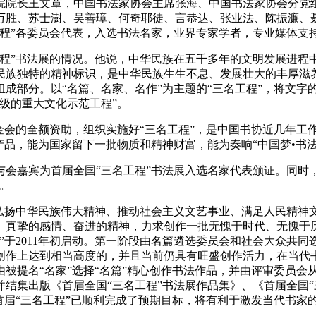
院院长王文章，中国书法家协会主席张海、中国书法家协会分党
万胜、苏士澍、吴善璋、何奇耶徒、言恭达、张业法、陈振濂、
工程”各委员会代表，入选书法名家，业界专家学者，专业媒体支
工程”书法展的情况。他说，中华民族在五千多年的文明发展进程
民族独特的精神标识，是中华民族生生不息、发展壮大的丰厚滋
成部分。以“名篇、名家、名作”为主题的“三名工程”，将文字
级的重大文化示范工程”。
金会的全额资助，组织实施好“三名工程”，是中国书协近几年工
产品，能为国家留下一批物质和精神财富，能为奏响“中国梦•书
会嘉宾为首届全国“三名工程”书法展入选名家代表颁证。同时，
。
为弘扬中华民族伟大精神、推动社会主义文艺事业、满足人民精神
、真挚的感情、奋进的精神，力求创作一批无愧于时代、无愧于历
于2011年初启动。第一阶段由名篇遴选委员会和社会大众共同
的创作上达到相当高度的，并且当前仍具有旺盛创作活力，在当
由被提名“名家”选择“名篇”精心创作书法作品，并由评审委员会
并结集出版《首届全国“三名工程”书法展作品集》、《首届全国“
首届“三名工程”已顺利完成了预期目标，将有利于激发当代书家