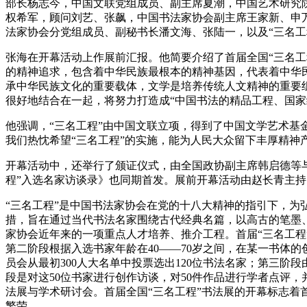
部长杨志今，中国文联党组成员、副主席夏潮，中国艺术研究
权希军，顾问刘艺、张飙，中国书法家协会副主席王家新、申
法家协会分党组成员、副秘书长潘文海、张陆一，以及“三名
张海在开幕活动上作展前汇报。他简要介绍了首届全国“三名
的精神追求，包含着中华民族最根本的精神基因，代表着中华
承中华民族文化的重要载体，文学是培养传统人文精神的重要组
很好地结合在一起，将努力打造成“中国书法的精品工程、国家
他强调，“三名工程”由中国文联立项，得到了中国文学艺术基
我们热忱希望“三名工程”的实施，能为人民大众留下丰厚精神
开幕活动中，还举行了颁证仪式，由全国政协副主席韩启德等与
程”入选名家访谈录》也同期首发。展前开幕活动由赵长青主持
“三名工程”是中国书法家协会在党的十八大精神的指引下，
措，旨在通过当代书法名家围绕古代经典名篇，以高古的笔墨
家协会近年来的一项重点人才培养、推介工程。首届“三名工程”
第二阶段根据入选书家年龄在40——70岁之间，在某一书体
员会从最初300人大名单中投票选出120位书法名家；第三阶段
段是对这50位书家进行创作访谈，对50件作品进行学者点评，
法展与学术研讨会。首届全国“三名工程”书法展的开幕标志着
繁荣。