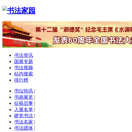
书法资讯
国展专题
书法视频
站内搜索
排行榜
书坛快讯
|
书画展览
|
征稿启事
|
入展名单
|
硬笔书法
|
书法名家
|
书法团体
|