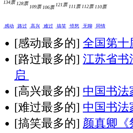
134票
128票
121票
111票
112票
109票
110票
106票
感动
路过
高兴
难过
搞笑
愤怒
无聊
同情
[感动最多的]
全国第十
[路过最多的]
江苏省书
启
[高兴最多的]
中国书法
[难过最多的]
中国书法
[搞笑最多的]
颜真卿《