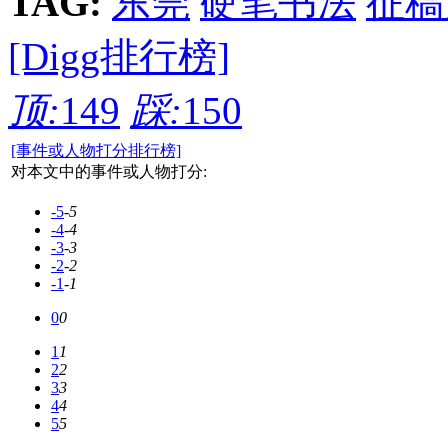
TAG:
东莞
硬笔书法
征稿
[Digg排行榜]
顶:
149
踩:
150
[事件或人物打分排行榜]
对本文中的事件或人物打分:
-5
-5
-4
-4
-3
-3
-2
-2
-1
-1
0
0
1
1
2
2
3
3
4
4
5
5