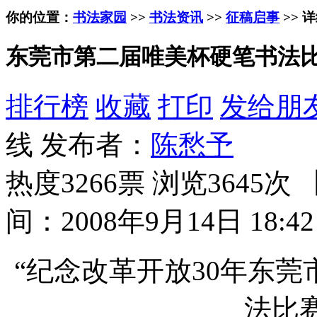
你的位置：
书法家园
>>
书法资讯
>>
征稿启事
>> 
东莞市第二届唯美杯硬笔书法
排行榜
收藏
打印
发给朋
线 发布者：
陈愁予
热度3266票 浏览3645次 
间：2008年9月14日 18:42
“纪念改革开放30年东莞
法比