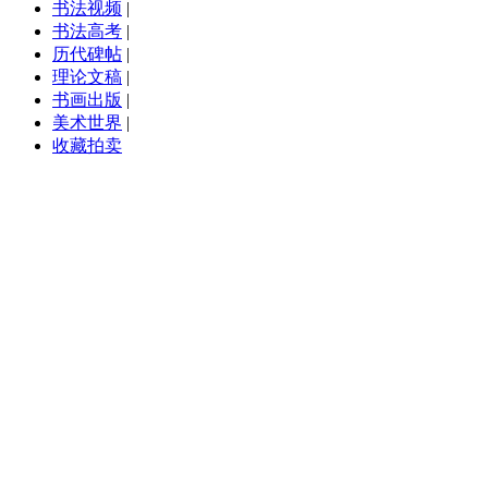
书法视频
|
书法高考
|
历代碑帖
|
理论文稿
|
书画出版
|
美术世界
|
收藏拍卖