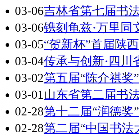
03-06
吉林省第七届书
03-06
镌刻龟兹·万里同
03-05
“贺新杯”首届陕
03-04
传承与创新·四川
03-02
第五届“陈介祺奖
03-01
山东省第二届书
02-28
第十二届“润德奖
02-28
第二届“中国书法