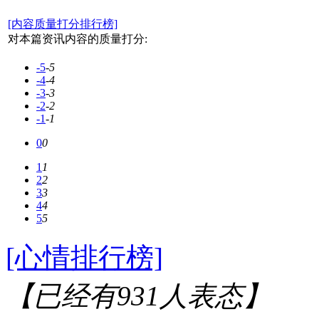
[内容质量打分排行榜]
对本篇资讯内容的质量打分:
-5
-5
-4
-4
-3
-3
-2
-2
-1
-1
0
0
1
1
2
2
3
3
4
4
5
5
[心情排行榜]
【已经有
931
人表态】