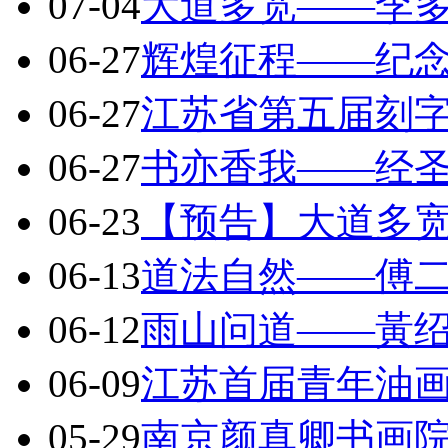
07-04
大道多宽——李
06-27
辉煌征程——纪
06-27
江苏省第五届刻
06-27
书亦香我——经
06-23
【预告】大道多
06-13
道法自然——傅
06-12
雨山问道——黃
06-09
江苏首届青年油
05-29
南京颜真卿书画院