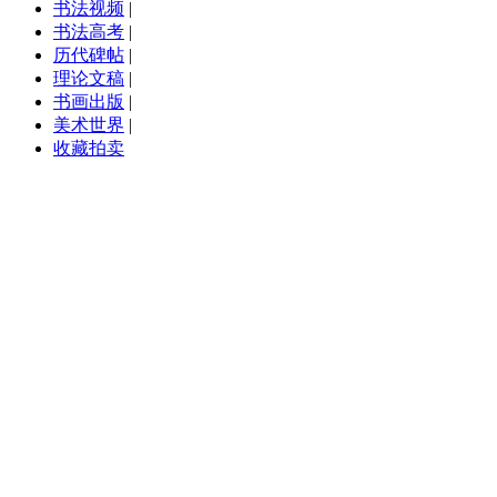
书法视频
|
书法高考
|
历代碑帖
|
理论文稿
|
书画出版
|
美术世界
|
收藏拍卖