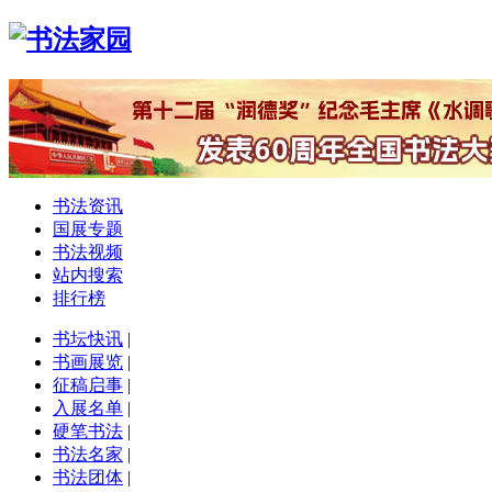
书法资讯
国展专题
书法视频
站内搜索
排行榜
书坛快讯
|
书画展览
|
征稿启事
|
入展名单
|
硬笔书法
|
书法名家
|
书法团体
|