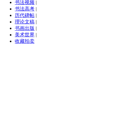
书法视频
|
书法高考
|
历代碑帖
|
理论文稿
|
书画出版
|
美术世界
|
收藏拍卖