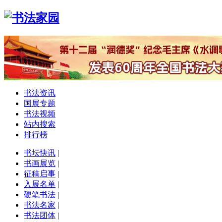
书法资讯
国展专题
书法视频
站内搜索
排行榜
书坛快讯
|
书画展览
|
征稿启事
|
入展名单
|
硬笔书法
|
书法名家
|
书法团体
|