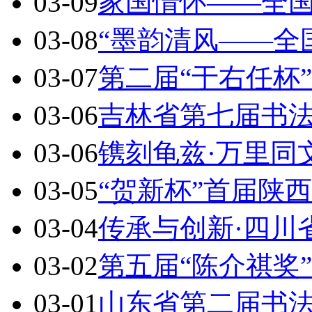
03-09
家国情怀——全
03-08
“墨韵清风——全
03-07
第二届“于右任杯
03-06
吉林省第七届书
03-06
镌刻龟兹·万里同
03-05
“贺新杯”首届陕
03-04
传承与创新·四川
03-02
第五届“陈介祺奖
03-01
山东省第二届书