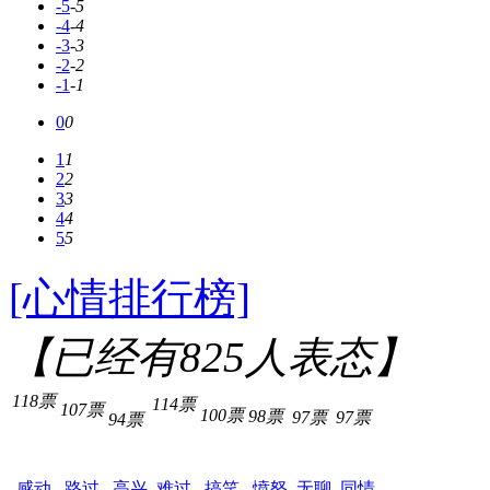
-5
-5
-4
-4
-3
-3
-2
-2
-1
-1
0
0
1
1
2
2
3
3
4
4
5
5
[心情排行榜]
【已经有
825
人表态】
118票
114票
107票
100票
98票
97票
97票
94票
感动
路过
高兴
难过
搞笑
愤怒
无聊
同情