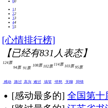
0
0
1
1
2
2
3
3
4
4
5
5
[心情排行榜]
【已经有
831
人表态】
124票
114票
108票
103票
102票
95票
94票
91票
感动
路过
高兴
难过
搞笑
愤怒
无聊
同情
[感动最多的]
全国第十