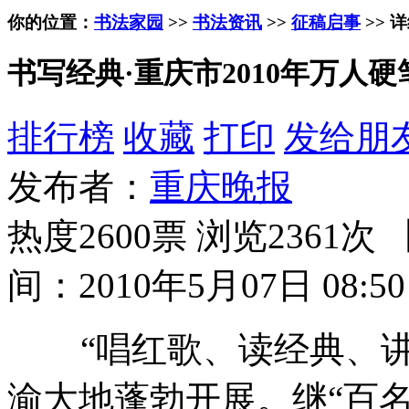
你的位置：
书法家园
>>
书法资讯
>>
征稿启事
>> 
书写经典·重庆市2010年万人
排行榜
收藏
打印
发给朋
发布者：
重庆晚报
热度2600票 浏览2361次 
间：2010年5月07日 08:50
“唱红歌、读经典、讲
渝大地蓬勃开展。继“百名