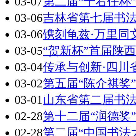
03-07
第二届“于右任杯
03-06
吉林省第七届书
03-06
镌刻龟兹·万里同
03-05
“贺新杯”首届陕
03-04
传承与创新·四川
03-02
第五届“陈介祺奖
03-01
山东省第二届书
02-28
第十二届“润德奖
02-28
第二届“中国书法