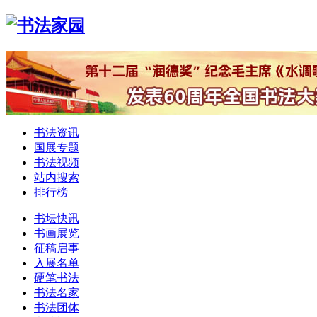
书法资讯
国展专题
书法视频
站内搜索
排行榜
书坛快讯
|
书画展览
|
征稿启事
|
入展名单
|
硬笔书法
|
书法名家
|
书法团体
|