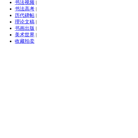
书法视频
|
书法高考
|
历代碑帖
|
理论文稿
|
书画出版
|
美术世界
|
收藏拍卖