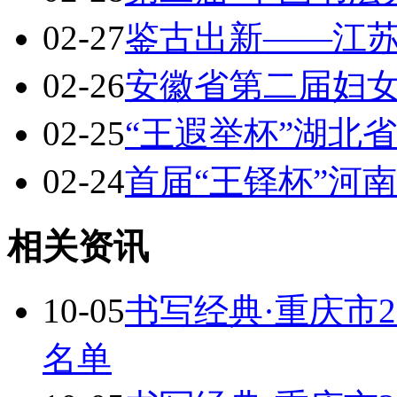
02-27
鉴古出新——江
02-26
安徽省第二届妇
02-25
“王遐举杯”湖北
02-24
首届“王铎杯”河
相关资讯
10-05
书写经典·重庆市
名单